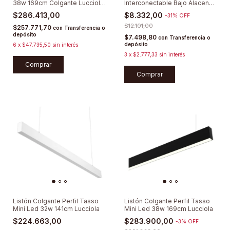
38w 169cm Colgante Lucciola
Interconectable Bajo Alacena
3000K
90cm
$286.413,00
$8.332,00
-
31
%
OFF
$12.101,00
$257.771,70
con
Transferencia o
depósito
$7.498,80
con
Transferencia o
depósito
6
x
$47.735,50
sin interés
3
x
$2.777,33
sin interés
Comprar
Comprar
Listón Colgante Perfil Tasso
Listón Colgante Perfil Tasso
Mini Led 32w 141cm Lucciola
Mini Led 38w 169cm Lucciola
$224.663,00
$283.900,00
-
3
%
OFF