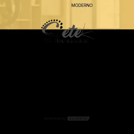
MODERNO
CONTACTO
Tel: 1121965610
Gral Roca 3584 Florida Buenos Aires