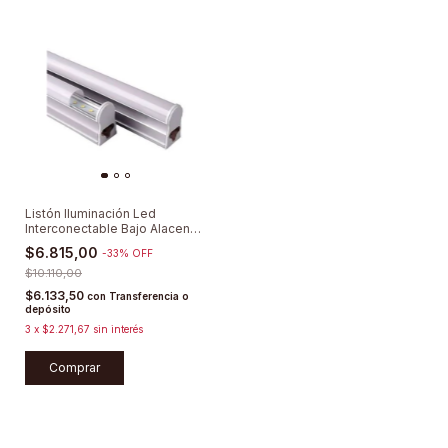
Listón Iluminación Led
Interconectable Bajo Alacena
60cm
$6.815,00
-
33
%
OFF
$10.110,00
$6.133,50
con
Transferencia o
depósito
3
x
$2.271,67
sin interés
Comprar