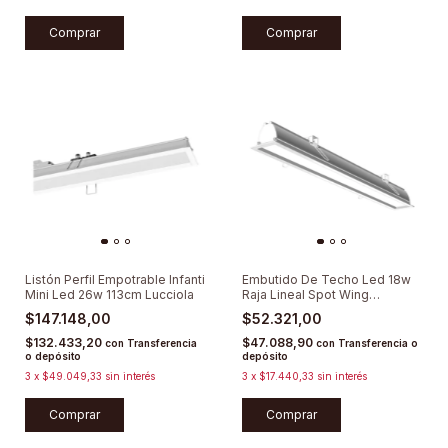
Comprar
Comprar
Listón Perfil Empotrable Infanti
Embutido De Techo Led 18w
Mini Led 26w 113cm Lucciola
Raja Lineal Spot Wing
Lumenac
$147.148,00
$52.321,00
$132.433,20
$47.088,90
con
Transferencia
con
Transferencia o
o depósito
depósito
3
x
$49.049,33
sin interés
3
x
$17.440,33
sin interés
Comprar
Comprar