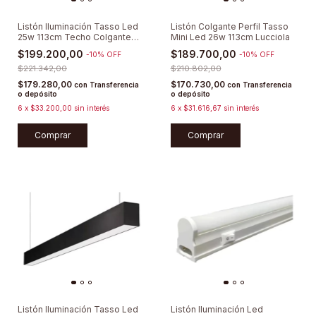
Listón Iluminación Tasso Led
Listón Colgante Perfil Tasso
25w 113cm Techo Colgante
Mini Led 26w 113cm Lucciola
Lucciola
$199.200,00
$189.700,00
-
10
%
OFF
-
10
%
OFF
$221.342,00
$210.802,00
$179.280,00
$170.730,00
con
Transferencia
con
Transferencia
o depósito
o depósito
6
x
$33.200,00
sin interés
6
x
$31.616,67
sin interés
Comprar
Comprar
Listón Iluminación Tasso Led
Listón Iluminación Led