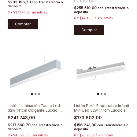
$291.823,00
$202.196,70
con
Transferencia o
depósito
$255.510,00
con
Transferencia o
depósito
6
x
$37.443,83
sin interés
6
x
$47.316,67
sin interés
Comprar
Comprar
Listón Iluminación Tasso Led
Listón Perfil Empotrable Infanti
32w 141cm Colgante Lucciola
Mini Led 32w 141cm Lucciola
3000K
$241.743,00
$173.602,00
$217.568,70
$156.241,80
con
Transferencia o
con
Transferencia o
depósito
depósito
6
x
$40.290,50
sin interés
6
x
$28.933,67
sin interés