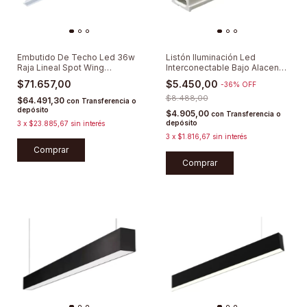
Embutido De Techo Led 36w
Listón Iluminación Led
Raja Lineal Spot Wing
Interconectable Bajo Alacena
Lumenac
30cm
$71.657,00
$5.450,00
-
36
%
OFF
$8.488,00
$64.491,30
con
Transferencia o
depósito
$4.905,00
con
Transferencia o
depósito
3
x
$23.885,67
sin interés
3
x
$1.816,67
sin interés
Comprar
Comprar