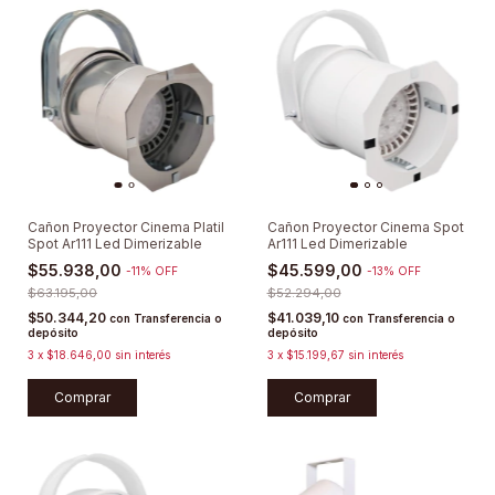
Cañon Proyector Cinema Platil
Cañon Proyector Cinema Spot
Spot Ar111 Led Dimerizable
Ar111 Led Dimerizable
$55.938,00
$45.599,00
-
11
%
OFF
-
13
%
OFF
$63.195,00
$52.294,00
$50.344,20
$41.039,10
con
Transferencia o
con
Transferencia o
depósito
depósito
3
x
$18.646,00
sin interés
3
x
$15.199,67
sin interés
Comprar
Comprar