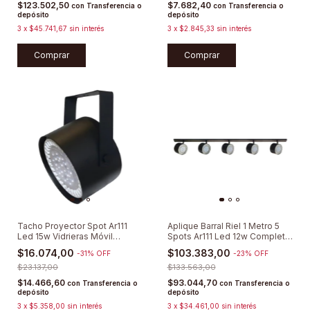
$123.502,50
$7.682,40
con
Transferencia o
con
Transferencia o
depósito
depósito
3
x
$45.741,67
sin interés
3
x
$2.845,33
sin interés
Comprar
Comprar
Tacho Proyector Spot Ar111
Aplique Barral Riel 1 Metro 5
Led 15w Vidrieras Móvil
Spots Ar111 Led 12w Completo
Completo
Cabezales Tacho Móviles
$16.074,00
$103.383,00
-
31
%
OFF
-
23
%
OFF
Luces Led Incluidas Gu10 220v
$23.137,00
$133.563,00
$14.466,60
$93.044,70
con
Transferencia o
con
Transferencia o
depósito
depósito
3
x
$5.358,00
sin interés
3
x
$34.461,00
sin interés