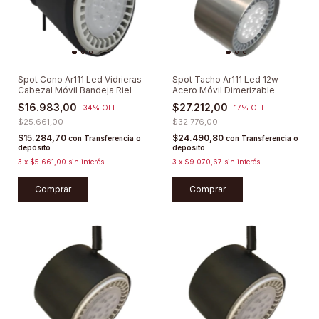
Spot Cono Ar111 Led Vidrieras
Spot Tacho Ar111 Led 12w
Cabezal Móvil Bandeja Riel
Acero Móvil Dimerizable
$16.983,00
$27.212,00
-
34
%
OFF
-
17
%
OFF
$25.661,00
$32.776,00
$15.284,70
$24.490,80
con
Transferencia o
con
Transferencia o
depósito
depósito
3
x
$5.661,00
sin interés
3
x
$9.070,67
sin interés
Comprar
Comprar