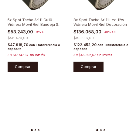
5x Spot Tacho Ar111 Gu10
8x Spot Tacho Ar111 Led 12w
Vidriera Móvil Riel Bandeja S/
Vidriera Móvil Riel Decoración
Lamp
$53.243,00
$136.058,00
-
9
%
OFF
-
30
%
OFF
$58.470,00
$193.136,00
$47.918,70
$122.452,20
con
Transferencia o
con
Transferencia o
depósito
depósito
3
x
$17.747,67
sin interés
3
x
$45.352,67
sin interés
Comprar
Comprar