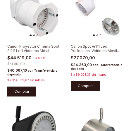
Cañon Proyector Cinema Spot
Cañon Spot Ar111 Led
Ar111 Led Vidrieras Móvil
Porfesional Vidrieras Móvil
Dimerizable
$44.519,00
$27.070,00
-
14
%
OFF
$51.951,00
$24.363,00
con
Transferencia o
depósito
$40.067,10
con
Transferencia o
depósito
3
x
$9.023,33
sin interés
3
x
$14.839,67
sin interés
Comprar
Comprar