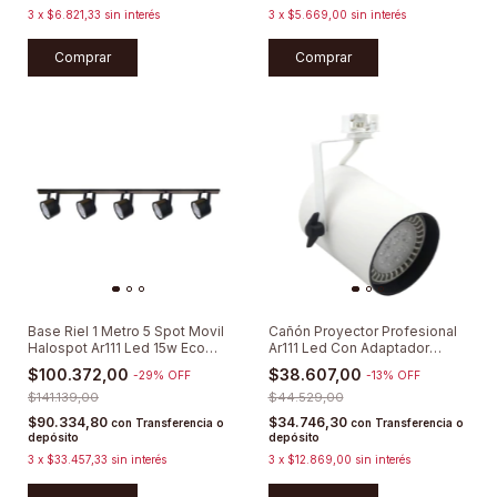
3
x
$6.821,33
sin interés
3
x
$5.669,00
sin interés
Comprar
Comprar
Base Riel 1 Metro 5 Spot Movil
Cañón Proyector Profesional
Halospot Ar111 Led 15w Eco
Ar111 Led Con Adaptador
Cabezal Luz Direccionable /
Movilux
$100.372,00
$38.607,00
-
29
%
OFF
-
13
%
OFF
Lámparas + Tachos + Barral
$141.139,00
$44.529,00
$90.334,80
$34.746,30
con
Transferencia o
con
Transferencia o
depósito
depósito
3
x
$33.457,33
sin interés
3
x
$12.869,00
sin interés