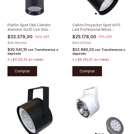
Plafón Spot Obli Cilindro
Cañon Proyector Spot Ar111
Aluminio Gu10 Con Giro
Led Profesional Móvil
Minimalista
Completo
$33.379,00
$25.178,00
-
20
%
OFF
-
17
%
OFF
$41.760,00
$30.277,00
$30.041,10
$22.660,20
con
Transferencia o
con
Transferencia o
depósito
depósito
3
x
$11.126,33
sin interés
3
x
$8.392,67
sin interés
Comprar
Comprar