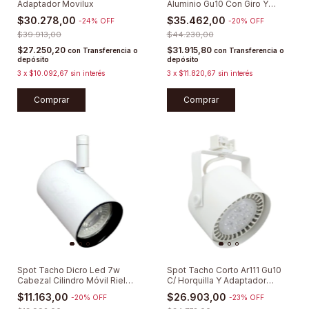
Adaptador Movilux
Aluminio Gu10 Con Giro Y
Tapaboca
$30.278,00
$35.462,00
-
24
%
OFF
-
20
%
OFF
$39.913,00
$44.230,00
$27.250,20
$31.915,80
con
Transferencia o
con
Transferencia o
depósito
depósito
3
x
$10.092,67
sin interés
3
x
$11.820,67
sin interés
Comprar
Comprar
Spot Tacho Dicro Led 7w
Spot Tacho Corto Ar111 Gu10
Cabezal Cilindro Móvil Riel
C/ Horquilla Y Adaptador
Bandeja
Movilux
$11.163,00
$26.903,00
-
20
%
OFF
-
23
%
OFF