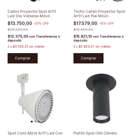
Cañon Proyector Spot Ar111
Tacho Cañón Proyector Spot
Led 12w Vidrieras Móvil
Ar111 Led 15w Móvil
Completo Incluye Tacho,
Dimerizable
$13.750,00
$17.579,00
-
33
%
OFF
-
10
%
OFF
Lámpara Led Y Zócalo Gu10
Sieteilumianción
$20.520,00
$19.459,00
$12.375,00
$15.821,10
con
Transferencia o
con
Transferencia o
depósito
depósito
3
x
$4.583,33
sin interés
3
x
$5.859,67
sin interés
Comprar
Comprar
Spot Cono Móvil Ar111 Led Con
Plafón Spot Obli Cilindro