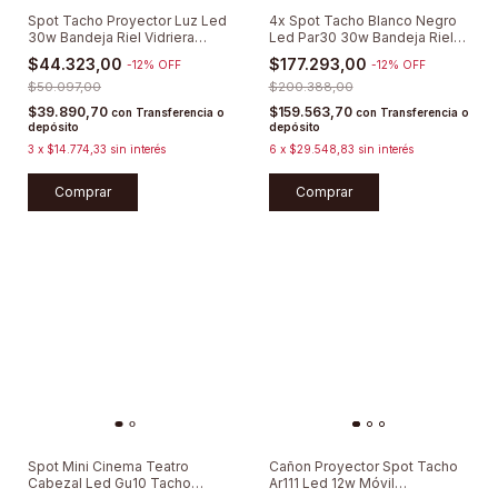
Spot Tacho Proyector Luz Led
4x Spot Tacho Blanco Negro
30w Bandeja Riel Vidriera
Led Par30 30w Bandeja Riel
Local
Mh
$44.323,00
$177.293,00
-
12
%
OFF
-
12
%
OFF
$50.097,00
$200.388,00
$39.890,70
$159.563,70
con
Transferencia o
con
Transferencia o
depósito
depósito
3
x
$14.774,33
sin interés
6
x
$29.548,83
sin interés
Comprar
Comprar
Spot Mini Cinema Teatro
Cañon Proyector Spot Tacho
Cabezal Led Gu10 Tacho
Ar111 Led 12w Móvil