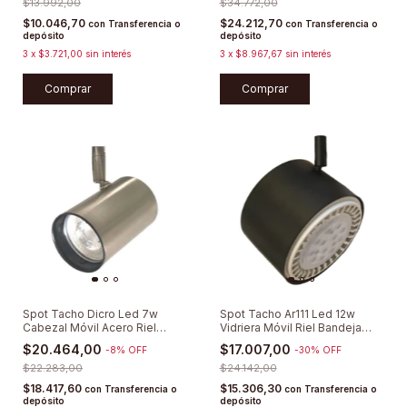
$13.992,00
$34.772,00
$10.046,70
$24.212,70
con
Transferencia o
con
Transferencia o
depósito
depósito
3
x
$3.721,00
sin interés
3
x
$8.967,67
sin interés
Comprar
Comprar
Spot Tacho Dicro Led 7w
Spot Tacho Ar111 Led 12w
Cabezal Móvil Acero Riel
Vidriera Móvil Riel Bandeja
Bandeja
Complet
$20.464,00
$17.007,00
-
8
%
OFF
-
30
%
OFF
$22.283,00
$24.142,00
$18.417,60
$15.306,30
con
Transferencia o
con
Transferencia o
depósito
depósito