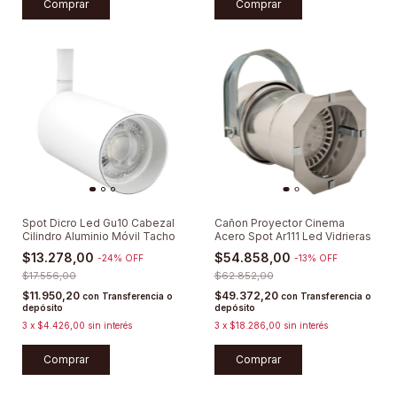
Comprar
Comprar
Spot Dicro Led Gu10 Cabezal
Cañon Proyector Cinema
Cilindro Aluminio Móvil Tacho
Acero Spot Ar111 Led Vidrieras
$13.278,00
$54.858,00
-
24
%
OFF
-
13
%
OFF
$17.556,00
$62.852,00
$11.950,20
$49.372,20
con
Transferencia o
con
Transferencia o
depósito
depósito
3
x
$4.426,00
sin interés
3
x
$18.286,00
sin interés
Comprar
Comprar