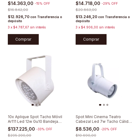
Aluminio
Dimerizable
$14.363,00
$14.718,00
-
15
%
OFF
-
29
%
OFF
$16.842,00
$20.863,00
$12.926,70
$13.246,20
con
Transferencia o
con
Transferencia o
depósito
depósito
3
x
$4.787,67
sin interés
3
x
$4.906,00
sin interés
Comprar
Comprar
10x Aplique Spot Tacho Móvil
Spot Mini Cinema Teatro
Ar111 Led 12w Gu10 Bandeja
Cabezal Led 7w Tacho Cálido
Riel
/ Frío
$137.225,00
$8.536,00
-
33
%
OFF
-
20
%
OFF
$205.200,00
$10.690,00