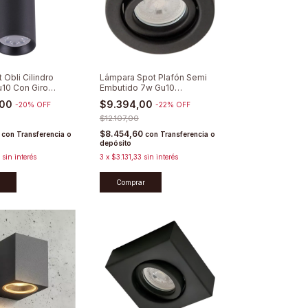
 Obli Cilindro
Lámpara Spot Plafón Semi
u10 Con Giro
Embutido 7w Gu10
Dimerizable
,00
$9.394,00
-
20
%
OFF
-
22
%
OFF
$12.107,00
0
$8.454,60
con
Transferencia o
con
Transferencia o
depósito
sin interés
3
x
$3.131,33
sin interés
Comprar