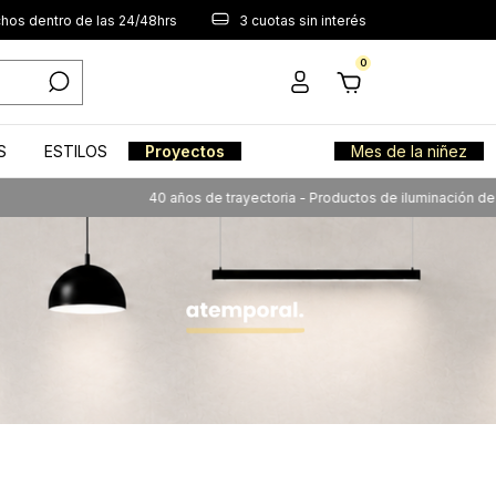
os dentro de las 24/48hrs
3 cuotas sin interés
0
S
ESTILOS
Proyectos
Mes de la niñez
40 años de trayectoria - Productos de iluminación de calidad a tu 