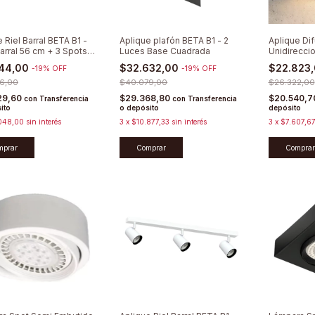
 Riel Barral BETA B1 -
Aplique plafón BETA B1 - 2
Aplique Di
arral 56 cm + 3 Spots
Luces Base Cuadrada
Unidirecci
ionables
Pared Led 
144,00
$32.632,00
$22.823
-
19
%
OFF
-
19
%
OFF
6,00
$40.079,00
$26.322,00
29,60
$29.368,80
$20.540,
con
Transferencia
con
Transferencia
ito
o depósito
depósito
048,00
sin interés
3
x
$10.877,33
sin interés
3
x
$7.607,6
mprar
Comprar
Comprar