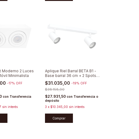
t Moderno 2 Luces
Aplique Riel Barral BETA B1 -
óvil Minimalista
Base barral 36 cm + 2 Spots
Direccionables
,00
$31.035,00
-
17
%
OFF
-
19
%
OFF
$38.158,00
20
$27.931,50
con
Transferencia
con
Transferencia o
depósito
7
sin interés
3
x
$10.345,00
sin interés
Comprar