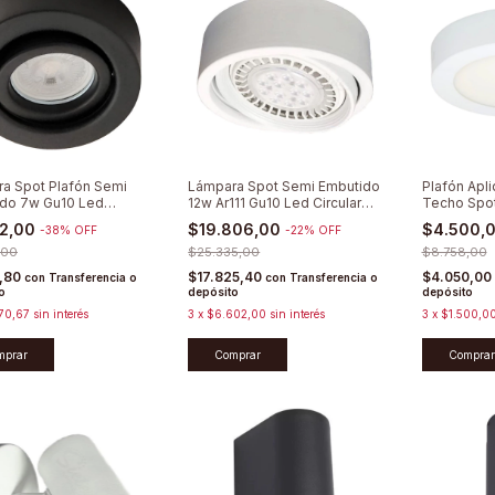
a Spot Plafón Semi
Lámpara Spot Semi Embutido
Plafón Apli
do 7w Gu10 Led
12w Ar111 Gu10 Led Circular
Techo Spot
r Móvil Aplique Para
Móvil
Lumenac
12,00
$19.806,00
$4.500,
-
38
%
OFF
-
22
%
OFF
ctogonal
,00
$25.335,00
$8.758,00
0,80
$17.825,40
$4.050,00
con
Transferencia o
con
Transferencia o
o
depósito
depósito
70,67
sin interés
3
x
$6.602,00
sin interés
3
x
$1.500,0
mprar
Comprar
Comprar