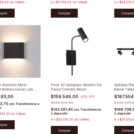
88,00
sin interés
3
x
$9.618,00
sin interés
3
x
$26.591,
mprar
Comprar
Comprar
e Aluminio Myst
Pack X2 Apliques Velador De
Aplique Rie
r Bidireccional Led
Pared Cilindro Móvil
Barral 1 Me
Minimalista
Spots Dire
893,00
$159.546,00
$187.55
-
22
%
OFF
$205.594,00
$206.401,0
03,70
con
Transferencia o
o
$143.591,40
$168.798,
con
Transferencia
o depósito
o depósito
964,33
sin interés
6
x
$26.591,00
sin interés
6
x
$31.259,
mprar
Comprar
Comprar