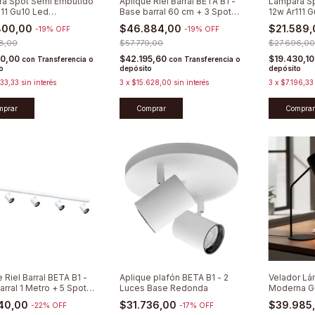
a Spot Semi Embutido
Aplique Riel Barral BETA B1 -
Lámpara S
111 Gu10 Led
Base barral 60 cm + 3 Spots
12w Ar111 
zable
Direccionables
Móvil Sigm
800,00
$46.884,00
$21.589
-
19
%
OFF
-
19
%
OFF
8,00
$57.779,00
$27.696,00
20,00
$42.195,60
$19.430,1
con
Transferencia o
con
Transferencia o
o
depósito
depósito
33,33
sin interés
3
x
$15.628,00
sin interés
3
x
$7.196,33
mprar
Comprar
Comprar
 Riel Barral BETA B1 -
Aplique plafón BETA B1 - 2
Velador L
arral 1 Metro + 5 Spots
Luces Base Redonda
Moderna Gu
ionables
140,00
$31.736,00
$39.985
-
22
%
OFF
-
17
%
OFF