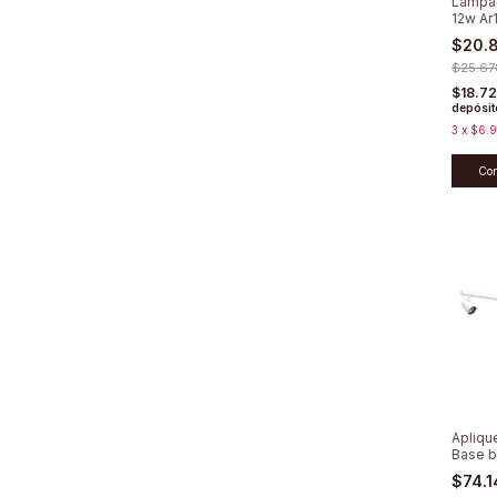
Lámpar
12w Ar
Dimeri
$20.
$25.67
$18.7
depósit
3
x
$6.9
Co
Aplique
Base b
Direcc
$74.