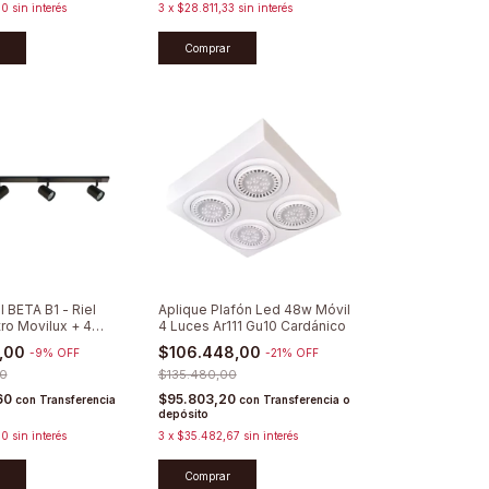
00
sin interés
3
x
$28.811,33
sin interés
Comprar
l BETA B1 - Riel
Aplique Plafón Led 48w Móvil
tro Movilux + 4
4 Luces Ar111 Gu10 Cardánico
ccionables
4,00
$106.448,00
-
9
%
OFF
-
21
%
OFF
0
$135.480,00
60
$95.803,20
con
Transferencia
con
Transferencia o
depósito
00
sin interés
3
x
$35.482,67
sin interés
Comprar