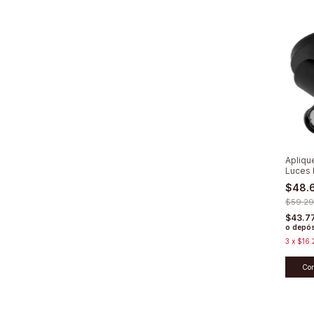
Apliqu
Luces 
Dimeri
$48.
$59.29
$43.7
o depós
3
x
$16.
Co