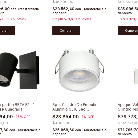
4,00
$38.309,00
$56.599,0
26,00
$28.562,40
$35.986,5
con
Transferencia
con
Transferencia o
ito
depósito
depósito
713,33
sin interés
3
x
$10.578,67
sin interés
3
x
$13.328,3
mprar
Comprar
Comprar
e plafón BETA B1 - 1
Spot Cilindro De Embutir
Aplique Ve
se Cuadrada
Aluminio Gu10 Led
Cilindro Mó
Minimalista
864,00
$28.854,00
$79.773
-
28
%
OFF
-
7
%
OFF
9,00
$31.165,00
$102.797,0
77,60
$25.968,60
$71.795,7
con
Transferencia o
con
Transferencia o
o
depósito
depósito