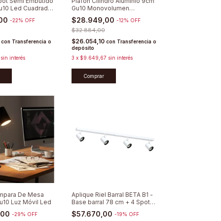
pot Semi Embutido
Plafón Cilindro Aluminio 9cm
Gu10 Led Cuadrado
Gu10 Monovolumen
a4 AR111
Minimalista
,00
$28.949,00
-
22
%
OFF
-
12
%
OFF
$32.884,00
0
$26.054,10
con
Transferencia o
con
Transferencia o
depósito
sin interés
3
x
$9.649,67
sin interés
Comprar
ámpara De Mesa
Aplique Riel Barral BETA B1 -
10 Luz Móvil Led
Base barral 78 cm + 4 Spots
Direccionables
,00
$57.670,00
-
29
%
OFF
-
19
%
OFF