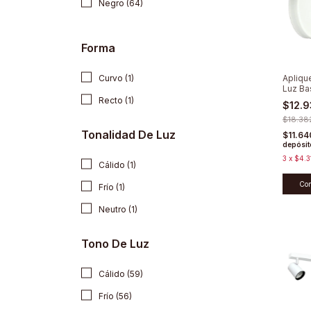
Negro (64)
Forma
Curvo (1)
Apliqu
Luz B
Recto (1)
$12.
$18.38
Tonalidad De Luz
$11.6
depósit
3
x
$4.3
Cálido (1)
Co
Frío (1)
Neutro (1)
Tono De Luz
Cálido (59)
Frío (56)