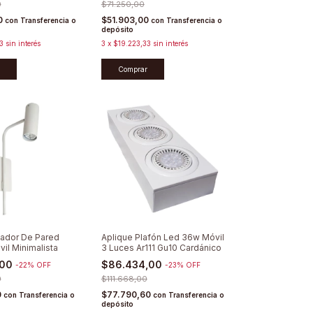
0
$71.250,00
0
$51.903,00
con
Transferencia o
con
Transferencia o
depósito
3
sin interés
3
x
$19.223,33
sin interés
Comprar
lador De Pared
Aplique Plafón Led 36w Móvil
vil Minimalista
3 Luces Ar111 Gu10 Cardánico
,00
$86.434,00
-
22
%
OFF
-
23
%
OFF
0
$111.668,00
0
$77.790,60
con
Transferencia o
con
Transferencia o
depósito