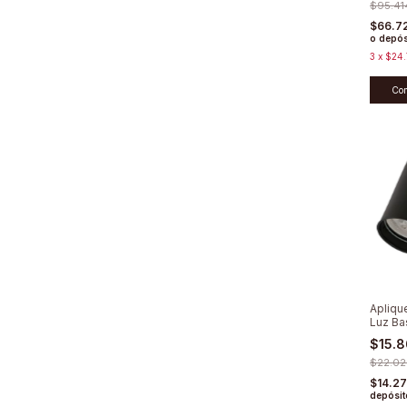
$95.41
$66.7
o depós
3
x
$24.
Co
Apliqu
Luz Ba
$15.
$22.02
$14.2
depósit