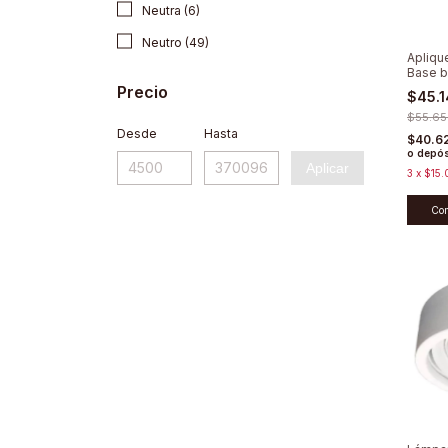
Neutra (6)
Neutro (49)
Aplique
Base b
Direcc
Precio
$45.
$55.65
Desde
Hasta
$40.6
o depós
Aplicar
3
x
$15.
Co