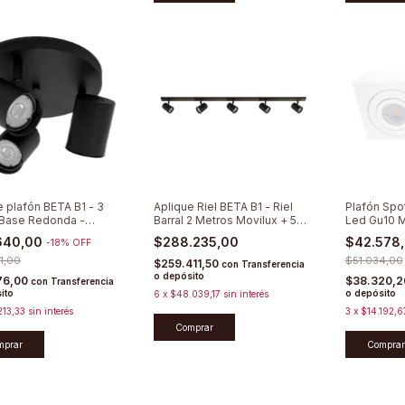
e plafón BETA B1 - 3
Aplique Riel BETA B1 - Riel
Plafón Spo
Base Redonda -
Barral 2 Metros Movilux + 5
Led Gu10 M
zable
Spots Direccionables
640,00
$288.235,00
$42.578
-
18
%
OFF
1,00
$51.034,00
$259.411,50
con
Transferencia
o depósito
76,00
$38.320,
con
Transferencia
ito
o depósito
6
x
$48.039,17
sin interés
213,33
sin interés
3
x
$14.192,6
Comprar
mprar
Comprar