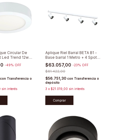
que Circular De
Aplique Riel Barral BETA B1 -
 Led Trend 12w
Base barral 1 Metro + 4 Spots
Direccionables
00
$63.057,00
-
49
%
OFF
-
23
%
OFF
$81.422,00
$56.751,30
con
Transferencia o
con
Transferencia o
depósito
0
sin interés
3
x
$21.019,00
sin interés
Comprar