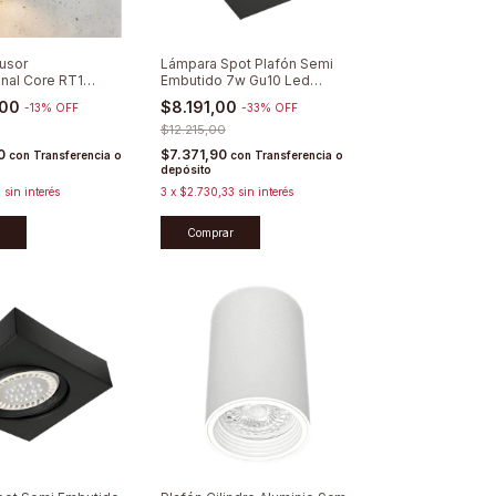
fusor
Lámpara Spot Plafón Semi
onal Core RT1
Embutido 7w Gu10 Led
Gu10 Aluminio
Cuadrado Móvil
,00
$8.191,00
-
13
%
OFF
-
33
%
OFF
$12.215,00
70
$7.371,90
con
Transferencia o
con
Transferencia o
depósito
7
sin interés
3
x
$2.730,33
sin interés
Comprar