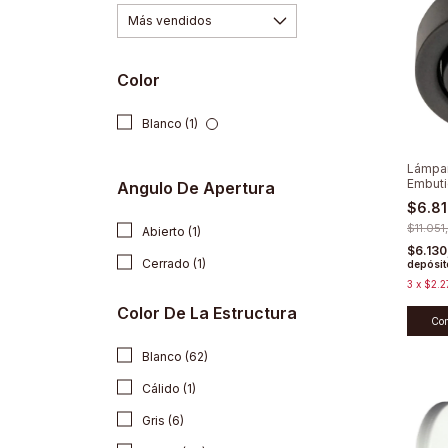
Color
Blanco (1)
Lámpar
Embuti
Angulo De Apertura
Circula
$6.8
Caja O
$11.051
Abierto (1)
$6.13
Cerrado (1)
depósit
3
x
$2.2
Color De La Estructura
Co
Blanco (62)
Cálido (1)
Gris (6)