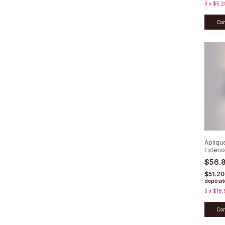
3
x
$5.2
Co
Apliqu
Exterio
2x3w
$56.
$51.2
depósit
3
x
$18.
Co