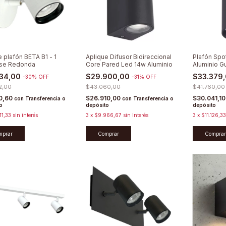
e plafón BETA B1 - 1
Aplique Difusor Bidireccional
Plafón Spot
ase Redonda
Core Pared Led 14w Aluminio
Aluminio G
Minimalista
934,00
$29.900,00
$33.379
-
30
%
OFF
-
31
%
OFF
2,00
$43.060,00
$41.760,00
40,60
$26.910,00
$30.041,1
con
Transferencia o
con
Transferencia o
o
depósito
depósito
11,33
sin interés
3
x
$9.966,67
sin interés
3
x
$11.126,33
mprar
Comprar
Comprar