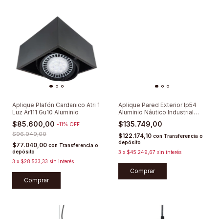
Aplique Plafón Cardanico Atri 1
Aplique Pared Exterior Ip54
Luz Ar111 Gu10 Aluminio
Aluminio Náutico Industrial
Baño
$85.600,00
$135.749,00
-
11
%
OFF
$96.049,00
$122.174,10
con
Transferencia o
depósito
$77.040,00
con
Transferencia o
depósito
3
x
$45.249,67
sin interés
3
x
$28.533,33
sin interés
Comprar