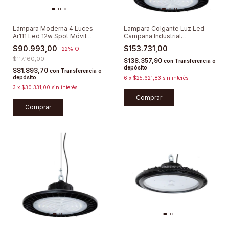
Lámpara Moderna 4 Luces
Lampara Colgante Luz Led
Ar111 Led 12w Spot Móvil
Campana Industrial
Dimerizable
Galpón/depósito
$90.993,00
$153.731,00
-
22
%
OFF
$117.160,00
$138.357,90
con
Transferencia o
depósito
$81.893,70
con
Transferencia o
depósito
6
x
$25.621,83
sin interés
3
x
$30.331,00
sin interés
Comprar
Comprar