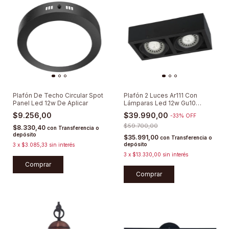
Plafón De Techo Circular Spot
Plafón 2 Luces Ar111 Con
Panel Led 12w De Aplicar
Lámparas Led 12w Gu10
Moderno Spot
$9.256,00
$39.990,00
-
33
%
OFF
$59.700,00
$8.330,40
con
Transferencia o
depósito
$35.991,00
con
Transferencia o
depósito
3
x
$3.085,33
sin interés
3
x
$13.330,00
sin interés
Comprar
Comprar