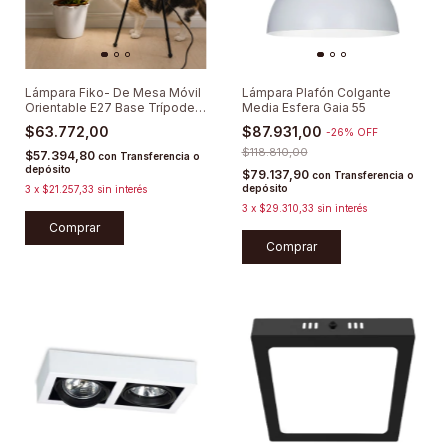
Lámpara Fiko- De Mesa Móvil
Lámpara Plafón Colgante
Orientable E27 Base Trípode
Media Esfera Gaia 55
Industrial
$63.772,00
$87.931,00
-
26
%
OFF
$118.810,00
$57.394,80
con
Transferencia o
depósito
$79.137,90
con
Transferencia o
depósito
3
x
$21.257,33
sin interés
3
x
$29.310,33
sin interés
Comprar
Comprar