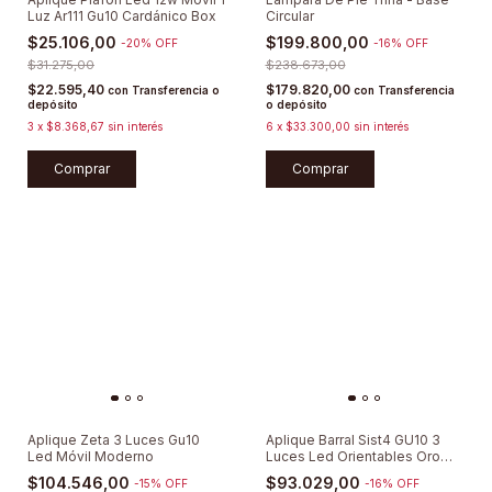
Luz Ar111 Gu10 Cardánico Box
Circular
$25.106,00
$199.800,00
-
20
%
OFF
-
16
%
OFF
$31.275,00
$238.673,00
$22.595,40
$179.820,00
con
Transferencia o
con
Transferencia
depósito
o depósito
3
x
$8.368,67
sin interés
6
x
$33.300,00
sin interés
Comprar
Comprar
Aplique Zeta 3 Luces Gu10
Aplique Barral Sist4 GU10 3
Led Móvil Moderno
Luces Led Orientables Oro
Antiguo
$104.546,00
$93.029,00
-
15
%
OFF
-
16
%
OFF