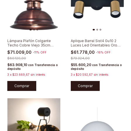
Lámpara Plafón Colgante
Aplique Barral Sist4 Gu10 2
Techo Cobre Viejo 35cm
Luces Led Orientables Oro
Vintage E27
Antiguo
$71.009,00
$61.778,00
-
11
%
OFF
-
16
%
OFF
$80.120,00
$73.324,00
$63.908,10
$55.600,20
con
Transferencia o
con
Transferencia o
depósito
depósito
3
x
$23.669,67
sin interés
3
x
$20.592,67
sin interés
Comprar
Comprar