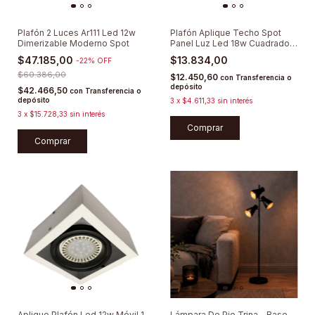
Plafón 2 Luces Ar111 Led 12w
Plafón Aplique Techo Spot
Dimerizable Moderno Spot
Panel Luz Led 18w Cuadrado
Redondo
$47.185,00
$13.834,00
-
22
%
OFF
$60.386,00
$12.450,60
con
Transferencia o
depósito
$42.466,50
con
Transferencia o
depósito
3
x
$4.611,33
sin interés
3
x
$15.728,33
sin interés
Comprar
Comprar
Aplique Plafón Led 12w Móvil 1
Lámpara De Pie Trina - Base