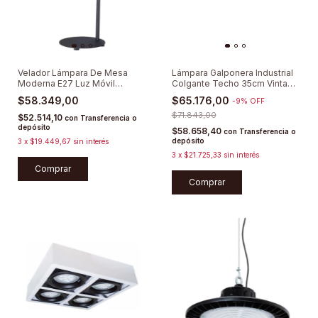
Velador Lámpara De Mesa
Lámpara Galponera Industrial
Moderna E27 Luz Móvil
Colgante Techo 35cm Vintage
Industrial Led
E27 Moderna Pantalla Estilo
$58.349,00
$65.176,00
-
9
%
OFF
Deco Sieteiluminacion
$71.843,00
$52.514,10
con
Transferencia o
depósito
$58.658,40
con
Transferencia o
depósito
3
x
$19.449,67
sin interés
3
x
$21.725,33
sin interés
Comprar
Comprar