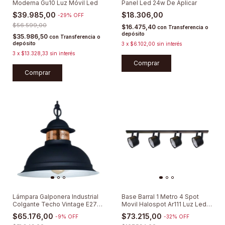
Moderna Gu10 Luz Móvil Led
Panel Led 24w De Aplicar
$39.985,00
$18.306,00
-
29
%
OFF
$56.599,00
$16.475,40
con
Transferencia o
depósito
$35.986,50
con
Transferencia o
depósito
3
x
$6.102,00
sin interés
3
x
$13.328,33
sin interés
Comprar
Comprar
Lámpara Galponera Industrial
Base Barral 1 Metro 4 Spot
Colgante Techo Vintage E27
Movil Halospot Ar111 Luz Led
Deco
Eco
$65.176,00
$73.215,00
-
9
%
OFF
-
32
%
OFF