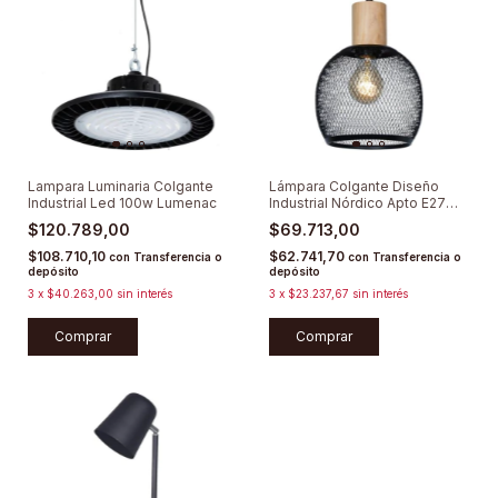
Lampara Luminaria Colgante
Lámpara Colgante Diseño
Industrial Led 100w Lumenac
Industrial Nórdico Apto E27
Led Deco
$120.789,00
$69.713,00
$108.710,10
$62.741,70
con
Transferencia o
con
Transferencia o
depósito
depósito
3
x
$40.263,00
sin interés
3
x
$23.237,67
sin interés
Comprar
Comprar