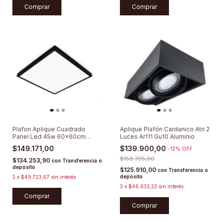
Comprar
Comprar
Plafon Aplique Cuadrado
Aplique Plafón Cardanico Atri 2
Panel Led 45w 60x60cm
Luces Ar111 Gu10 Aluminio
Difusor
$149.171,00
$139.900,00
-
12
%
OFF
$158.795,00
$134.253,90
con
Transferencia o
depósito
$125.910,00
con
Transferencia o
depósito
3
x
$49.723,67
sin interés
3
x
$46.633,33
sin interés
Comprar