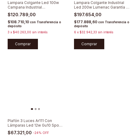
Lampara Colgante Led 100w
Lampara Colgante Industrial
Campana Industrial
Led 200w Lumenac Garantía 3
Galpón/depósito
Años
$120.789,00
$197.654,00
$108.710,10
$177.888,60
con
Transferencia o
con
Transferencia o
depósito
depósito
3
x
$40.263,00
sin interés
6
x
$32.942,33
sin interés
Comprar
Plafón 3 Luces Ar111 Con
Lámparas Led 12w Gu10 Spot
Moderno
$67.321,00
-
24
%
OFF