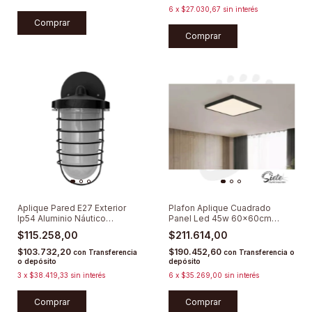
6
x
$27.030,67
sin interés
Comprar
Comprar
Aplique Pared E27 Exterior
Plafon Aplique Cuadrado
Ip54 Aluminio Náutico
Panel Led 45w 60x60cm
Industrial
Dimerizable
$115.258,00
$211.614,00
$103.732,20
$190.452,60
con
Transferencia
con
Transferencia o
o depósito
depósito
3
x
$38.419,33
sin interés
6
x
$35.269,00
sin interés
Comprar
Comprar