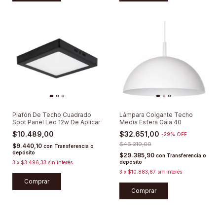
Plafón De Techo Cuadrado
Lámpara Colgante Techo
Spot Panel Led 12w De Aplicar
Media Esfera Gaia 40
$10.489,00
$32.651,00
-
29
%
OFF
$46.219,00
$9.440,10
con
Transferencia o
depósito
$29.385,90
con
Transferencia o
depósito
3
x
$3.496,33
sin interés
3
x
$10.883,67
sin interés
Comprar
Comprar