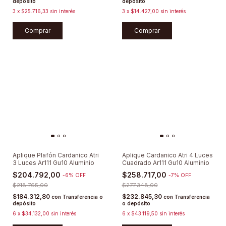
depósito
depósito
3
x
$25.716,33
sin interés
3
x
$14.427,00
sin interés
Comprar
Comprar
Aplique Plafón Cardanico Atri
Aplique Cardanico Atri 4 Luces
3 Luces Ar111 Gu10 Aluminio
Cuadrado Ar111 Gu10 Aluminio
$204.792,00
$258.717,00
-
6
%
OFF
-
7
%
OFF
$218.765,00
$277.348,00
$184.312,80
$232.845,30
con
Transferencia o
con
Transferencia
depósito
o depósito
6
x
$34.132,00
sin interés
6
x
$43.119,50
sin interés