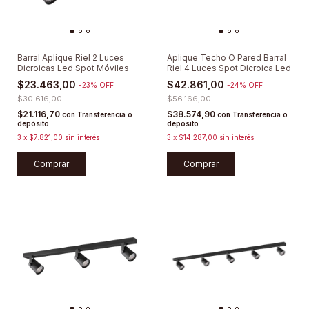
Barral Aplique Riel 2 Luces
Aplique Techo O Pared Barral
Dicroicas Led Spot Móviles
Riel 4 Luces Spot Dicroica Led
$23.463,00
$42.861,00
-
23
%
OFF
-
24
%
OFF
$30.616,00
$56.166,00
$21.116,70
$38.574,90
con
Transferencia o
con
Transferencia o
depósito
depósito
3
x
$7.821,00
sin interés
3
x
$14.287,00
sin interés
Comprar
Comprar