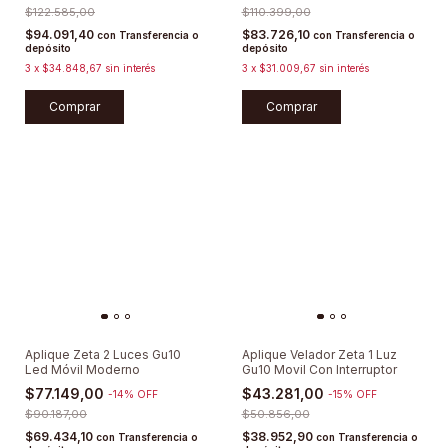
$122.585,00
$110.399,00
$94.091,40
$83.726,10
con
Transferencia o
con
Transferencia o
depósito
depósito
3
x
$34.848,67
sin interés
3
x
$31.009,67
sin interés
Comprar
Comprar
Aplique Zeta 2 Luces Gu10
Aplique Velador Zeta 1 Luz
Led Móvil Moderno
Gu10 Movil Con Interruptor
$77.149,00
$43.281,00
-
14
%
OFF
-
15
%
OFF
$90.187,00
$50.856,00
$69.434,10
$38.952,90
con
Transferencia o
con
Transferencia o