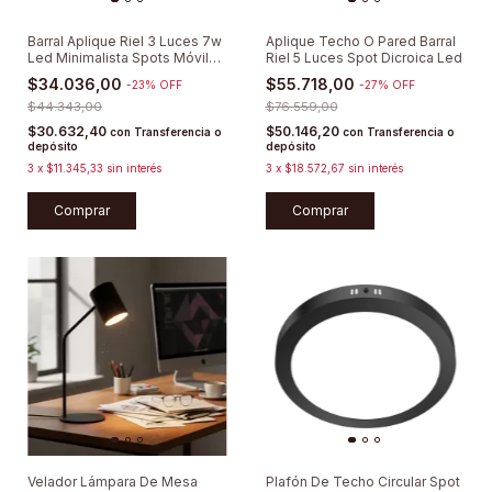
Barral Aplique Riel 3 Luces 7w
Aplique Techo O Pared Barral
Led Minimalista Spots Móviles
Riel 5 Luces Spot Dicroica Led
Direccionables Apto Baño
$34.036,00
$55.718,00
-
23
%
OFF
-
27
%
OFF
Pared O Techo Focos
Incluidos
$44.343,00
$76.559,00
$30.632,40
$50.146,20
con
Transferencia o
con
Transferencia o
depósito
depósito
3
x
$11.345,33
sin interés
3
x
$18.572,67
sin interés
Comprar
Comprar
Velador Lámpara De Mesa
Plafón De Techo Circular Spot