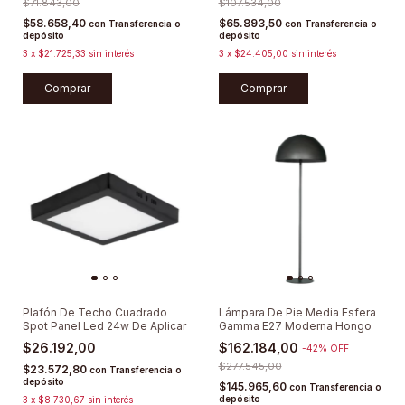
$71.843,00
$107.534,00
$58.658,40
$65.893,50
con
Transferencia o
con
Transferencia o
depósito
depósito
3
x
$21.725,33
sin interés
3
x
$24.405,00
sin interés
Comprar
Comprar
Plafón De Techo Cuadrado
Lámpara De Pie Media Esfera
Spot Panel Led 24w De Aplicar
Gamma E27 Moderna Hongo
$26.192,00
$162.184,00
-
42
%
OFF
$277.545,00
$23.572,80
con
Transferencia o
depósito
$145.965,60
con
Transferencia o
depósito
3
x
$8.730,67
sin interés