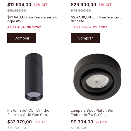
$12.934,00
$29.900,00
-
30
%
OFF
-
31
%
OFF
$18.382,00
$43.060,00
$11.640,60
$26.910,00
con
Transferencia o
con
Transferencia o
depósito
depósito
3
x
$4.311,33
sin interés
3
x
$9.966,67
sin interés
Comprar
Comprar
Plafón Spot Obli Cilindro
Lámpara Spot Plafón Semi
Aluminio Gu10 Con Giro
Embutido 7w Gu10
Minimalista
Dimerizable
$33.379,00
$9.394,00
-
20
%
OFF
-
22
%
OFF
$41.760,00
$12.107,00