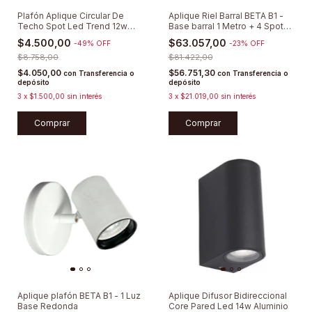
Plafón Aplique Circular De
Aplique Riel Barral BETA B1 -
Techo Spot Led Trend 12w
Base barral 1 Metro + 4 Spots
Lumenac
Direccionables
$4.500,00
$63.057,00
-
49
%
OFF
-
23
%
OFF
$8.758,00
$81.422,00
$4.050,00
$56.751,30
con
Transferencia o
con
Transferencia o
depósito
depósito
3
x
$1.500,00
sin interés
3
x
$21.019,00
sin interés
Comprar
Comprar
Aplique plafón BETA B1 - 1 Luz
Aplique Difusor Bidireccional
Base Redonda
Core Pared Led 14w Aluminio