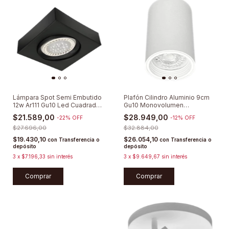
Lámpara Spot Semi Embutido
Plafón Cilindro Aluminio 9cm
12w Ar111 Gu10 Led Cuadrado
Gu10 Monovolumen
Móvil Sigma4 AR111
Minimalista
$21.589,00
$28.949,00
-
22
%
OFF
-
12
%
OFF
$27.696,00
$32.884,00
$19.430,10
$26.054,10
con
Transferencia o
con
Transferencia o
depósito
depósito
3
x
$7.196,33
sin interés
3
x
$9.649,67
sin interés
Comprar
Comprar