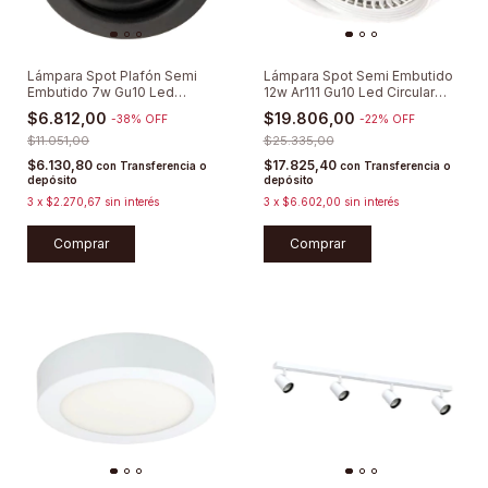
Lámpara Spot Plafón Semi
Lámpara Spot Semi Embutido
Embutido 7w Gu10 Led
12w Ar111 Gu10 Led Circular
Circular Móvil Aplique Para
Móvil
$6.812,00
$19.806,00
-
38
%
OFF
-
22
%
OFF
Caja Octogonal
$11.051,00
$25.335,00
$6.130,80
$17.825,40
con
Transferencia o
con
Transferencia o
depósito
depósito
3
x
$2.270,67
sin interés
3
x
$6.602,00
sin interés
Comprar
Comprar