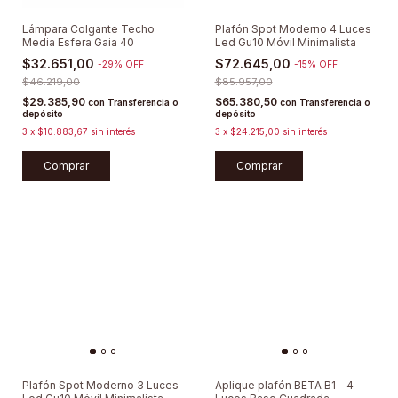
Lámpara Colgante Techo
Plafón Spot Moderno 4 Luces
Media Esfera Gaia 40
Led Gu10 Móvil Minimalista
$32.651,00
$72.645,00
-
29
%
OFF
-
15
%
OFF
$46.219,00
$85.957,00
$29.385,90
$65.380,50
con
Transferencia o
con
Transferencia o
depósito
depósito
3
x
$10.883,67
sin interés
3
x
$24.215,00
sin interés
Comprar
Comprar
Plafón Spot Moderno 3 Luces
Aplique plafón BETA B1 - 4