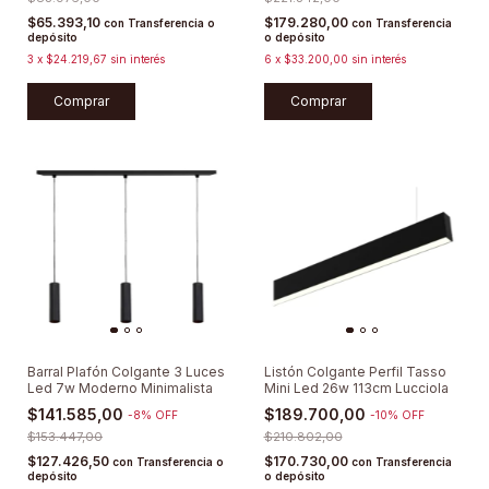
$65.393,10
$179.280,00
con
Transferencia o
con
Transferencia
depósito
o depósito
3
x
$24.219,67
sin interés
6
x
$33.200,00
sin interés
Comprar
Comprar
Barral Plafón Colgante 3 Luces
Listón Colgante Perfil Tasso
Led 7w Moderno Minimalista
Mini Led 26w 113cm Lucciola
$141.585,00
$189.700,00
-
8
%
OFF
-
10
%
OFF
$153.447,00
$210.802,00
$127.426,50
$170.730,00
con
Transferencia o
con
Transferencia
depósito
o depósito