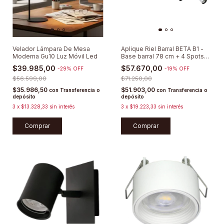
Velador Lámpara De Mesa
Aplique Riel Barral BETA B1 -
Moderna Gu10 Luz Móvil Led
Base barral 78 cm + 4 Spots
Direccionables
$39.985,00
$57.670,00
-
29
%
OFF
-
19
%
OFF
$56.599,00
$71.250,00
$35.986,50
$51.903,00
con
Transferencia o
con
Transferencia o
depósito
depósito
3
x
$13.328,33
sin interés
3
x
$19.223,33
sin interés
Comprar
Comprar