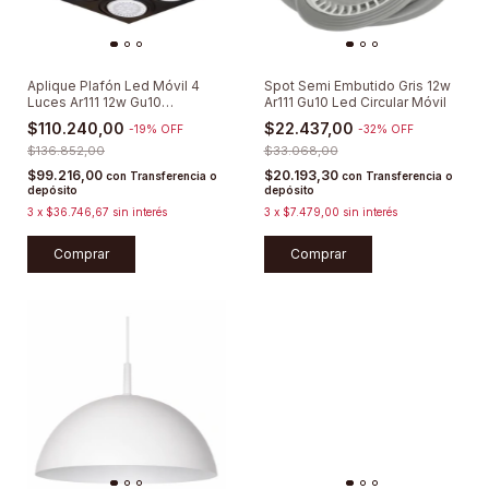
Aplique Plafón Led Móvil 4
Spot Semi Embutido Gris 12w
Luces Ar111 12w Gu10
Ar111 Gu10 Led Circular Móvil
Dimerizable
$110.240,00
$22.437,00
-
19
%
OFF
-
32
%
OFF
$136.852,00
$33.068,00
$99.216,00
$20.193,30
con
Transferencia o
con
Transferencia o
depósito
depósito
3
x
$36.746,67
sin interés
3
x
$7.479,00
sin interés
Comprar
Comprar