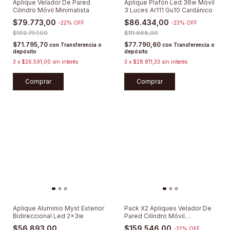
Aplique Velador De Pared
Aplique Plafón Led 36w Móvil
Cilindro Móvil Minimalista
3 Luces Ar111 Gu10 Cardánico
$79.773,00
$86.434,00
-
22
%
OFF
-
23
%
OFF
$102.797,00
$111.668,00
$71.795,70
$77.790,60
con
Transferencia o
con
Transferencia o
depósito
depósito
3
x
$26.591,00
sin interés
3
x
$28.811,33
sin interés
Comprar
Comprar
Aplique Aluminio Myst Exterior
Pack X2 Apliques Velador De
Bidireccional Led 2x3w
Pared Cilindro Móvil
Minimalista
$56.893,00
$159.546,00
-
22
%
OFF