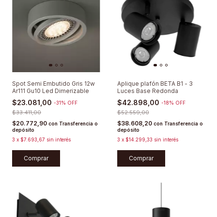
Spot Semi Embutido Gris 12w
Aplique plafón BETA B1 - 3
Ar111 Gu10 Led Dimerizable
Luces Base Redonda
$23.081,00
$42.898,00
-
31
%
OFF
-
18
%
OFF
$33.411,00
$52.559,00
$20.772,90
$38.608,20
con
Transferencia o
con
Transferencia o
depósito
depósito
3
x
$7.693,67
sin interés
3
x
$14.299,33
sin interés
Comprar
Comprar