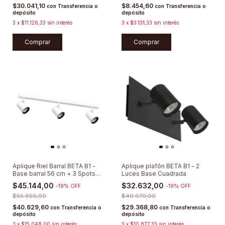
$30.041,10
$8.454,60
con
Transferencia o
con
Transferencia o
depósito
depósito
3
x
$11.126,33
sin interés
3
x
$3.131,33
sin interés
Comprar
Comprar
Aplique Riel Barral BETA B1 -
Aplique plafón BETA B1 - 2
Base barral 56 cm + 3 Spots
Luces Base Cuadrada
Direccionables
$45.144,00
$32.632,00
-
19
%
OFF
-
19
%
OFF
$55.656,00
$40.079,00
$40.629,60
$29.368,80
con
Transferencia o
con
Transferencia o
depósito
depósito
3
x
$15.048,00
sin interés
3
x
$10.877,33
sin interés