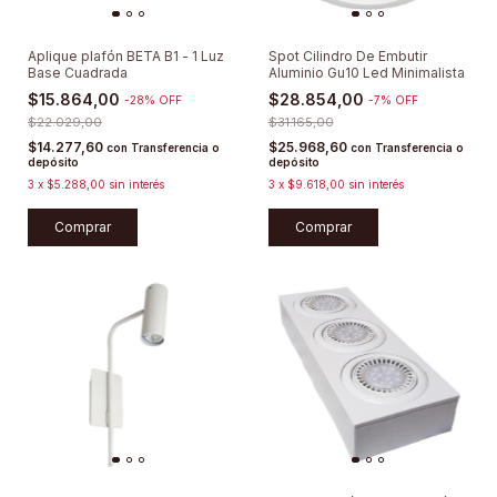
Aplique plafón BETA B1 - 1 Luz
Spot Cilindro De Embutir
Base Cuadrada
Aluminio Gu10 Led Minimalista
$15.864,00
$28.854,00
-
28
%
OFF
-
7
%
OFF
$22.029,00
$31.165,00
$14.277,60
$25.968,60
con
Transferencia o
con
Transferencia o
depósito
depósito
3
x
$5.288,00
sin interés
3
x
$9.618,00
sin interés
Comprar
Comprar