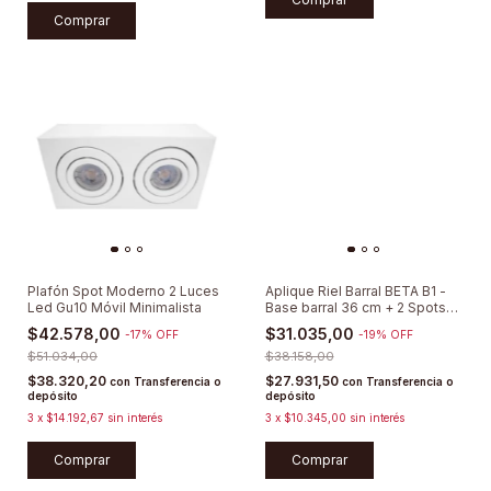
Comprar
Plafón Spot Moderno 2 Luces
Aplique Riel Barral BETA B1 -
Led Gu10 Móvil Minimalista
Base barral 36 cm + 2 Spots
Direccionables
$42.578,00
$31.035,00
-
17
%
OFF
-
19
%
OFF
$51.034,00
$38.158,00
$38.320,20
$27.931,50
con
Transferencia o
con
Transferencia o
depósito
depósito
3
x
$14.192,67
sin interés
3
x
$10.345,00
sin interés
Comprar
Comprar