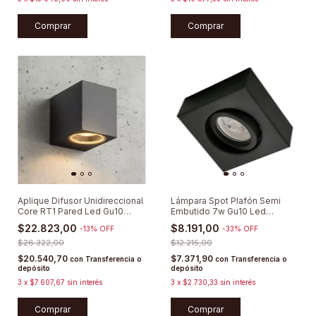
Comprar
Comprar
Aplique Difusor Unidireccional
Lámpara Spot Plafón Semi
Core RT1 Pared Led Gu10
Embutido 7w Gu10 Led
Aluminio
Cuadrado Móvil
$22.823,00
$8.191,00
-
13
%
OFF
-
33
%
OFF
$26.322,00
$12.215,00
$20.540,70
$7.371,90
con
Transferencia o
con
Transferencia o
depósito
depósito
3
x
$7.607,67
sin interés
3
x
$2.730,33
sin interés
Comprar
Comprar