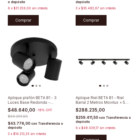
o depósito
depósito
6
x
$31.259,00
sin interés
3
x
$35.482,67
sin interés
Comprar
Comprar
Aplique plafón BETA B1 - 3
Aplique Riel BETA B1 - Riel
Luces Base Redonda -
Barral 2 Metros Movilux + 5
Dimerizable
Spots Direccionables
$48.640,00
$288.235,00
-
18
%
OFF
$59.291,00
$259.411,50
con
Transferencia o
depósito
$43.776,00
con
Transferencia o
depósito
6
x
$48.039,17
sin interés
3
x
$16.213,33
sin interés
Comprar