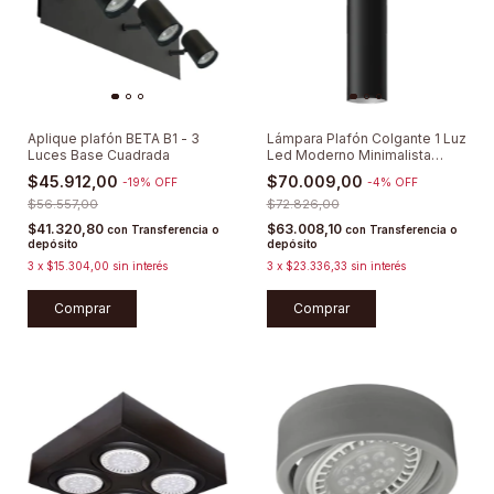
Aplique plafón BETA B1 - 3
Lámpara Plafón Colgante 1 Luz
Luces Base Cuadrada
Led Moderno Minimalista
Deco
$45.912,00
$70.009,00
-
19
%
OFF
-
4
%
OFF
$56.557,00
$72.826,00
$41.320,80
$63.008,10
con
Transferencia o
con
Transferencia o
depósito
depósito
3
x
$15.304,00
sin interés
3
x
$23.336,33
sin interés
Comprar
Comprar