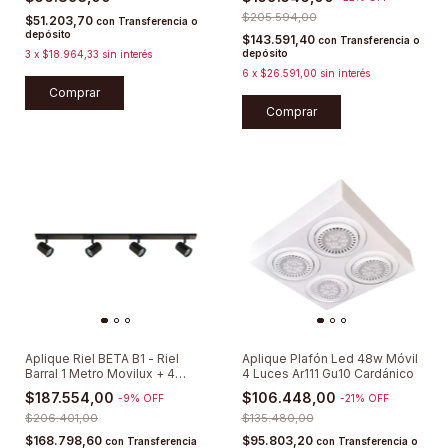
$205.594,00
$51.203,70
con
Transferencia o
depósito
$143.591,40
con
Transferencia o
depósito
3
x
$18.964,33
sin interés
6
x
$26.591,00
sin interés
Comprar
Comprar
Aplique Riel BETA B1 - Riel
Aplique Plafón Led 48w Móvil
Barral 1 Metro Movilux + 4
4 Luces Ar111 Gu10 Cardánico
Spots Direccionables
$187.554,00
$106.448,00
-
9
%
OFF
-
21
%
OFF
$206.401,00
$135.480,00
$168.798,60
$95.803,20
con
Transferencia
con
Transferencia o