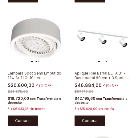
Lámpara Spot Semi Embutido
Aplique Riel Barral BETA B1 -
12w Ar111 Gu10 Led
Base barral 60 cm + 3 Spots
Dimerizable
Direccionables
$20.800,00
$46.884,00
-
19
%
OFF
-
19
%
OFF
$25.678,00
$57.779,00
$18.720,00
$42.195,60
con
Transferencia o
con
Transferencia o
depósito
depósito
3
x
$6.933,33
sin interés
3
x
$15.628,00
sin interés
Comprar
Comprar