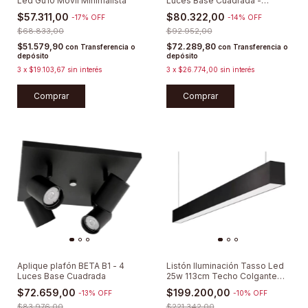
Led Gu10 Móvil Minimalista
Luces Base Cuadrada -
Dimerizable
$57.311,00
$80.322,00
-
17
%
OFF
-
14
%
OFF
$68.833,00
$92.952,00
$51.579,90
$72.289,80
con
Transferencia o
con
Transferencia o
depósito
depósito
3
x
$19.103,67
sin interés
3
x
$26.774,00
sin interés
Comprar
Comprar
Aplique plafón BETA B1 - 4
Listón Iluminación Tasso Led
Luces Base Cuadrada
25w 113cm Techo Colgante
Lucciola
$72.659,00
$199.200,00
-
13
%
OFF
-
10
%
OFF
$83.976,00
$221.342,00