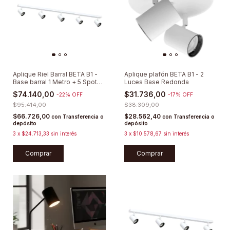
Aplique Riel Barral BETA B1 -
Aplique plafón BETA B1 - 2
Base barral 1 Metro + 5 Spots
Luces Base Redonda
Direccionables
$74.140,00
$31.736,00
-
22
%
OFF
-
17
%
OFF
$95.414,00
$38.309,00
$66.726,00
$28.562,40
con
Transferencia o
con
Transferencia o
depósito
depósito
3
x
$24.713,33
sin interés
3
x
$10.578,67
sin interés
Comprar
Comprar