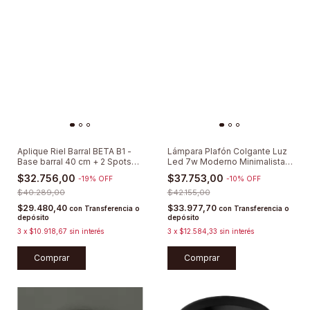
Aplique Riel Barral BETA B1 -
Lámpara Plafón Colgante Luz
Base barral 40 cm + 2 Spots
Led 7w Moderno Minimalista
Direccionables
40cm
$32.756,00
$37.753,00
-
19
%
OFF
-
10
%
OFF
$40.289,00
$42.155,00
$29.480,40
$33.977,70
con
Transferencia o
con
Transferencia o
depósito
depósito
3
x
$10.918,67
sin interés
3
x
$12.584,33
sin interés
Comprar
Comprar