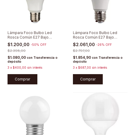
Lámpara Foco Bulbo Led
Lámpara Foco Bulbo Led
Rosca Común E27 Bajo
Rosca Común E27 Bajo
Consumo
Consumo 14/15w
$1.200,00
$2.061,00
-
50
%
OFF
-
26
%
OFF
$2.398,00
$2.797,00
$1.080,00
$1.854,90
con
Transferencia o
con
Transferencia o
depósito
depósito
3
x
$400,00
sin interés
3
x
$687,00
sin interés
Comprar
Comprar