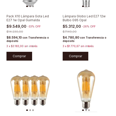
Pack X10 Lámpara Gota Led
Lámpara Globo Led E27 12w
E27 1w Opal Guirnalda
Bulbo G95 Opal
$9.549,00
$5.312,00
-
33
%
OFF
-
26
%
OFF
$14.230,00
$7.149,00
$8.594,10
$4.780,80
con
Transferencia o
con
Transferencia o
depósito
depósito
3
x
$3.183,00
sin interés
3
x
$1.770,67
sin interés
Comprar
Comprar