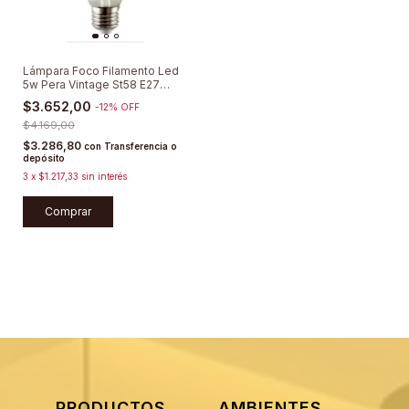
Lámpara Foco Filamento Led
5w Pera Vintage St58 E27
Cálida Deco Estilo Retro
$3.652,00
-
12
%
OFF
Rosca Común Edison
Sieteiluminacion
$4.169,00
$3.286,80
con
Transferencia o
depósito
3
x
$1.217,33
sin interés
Comprar
PRODUCTOS
AMBIENTES