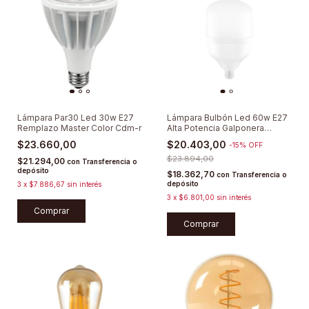
Lámpara Par30 Led 30w E27
Lámpara Bulbón Led 60w E27
Remplazo Master Color Cdm-r
Alta Potencia Galponera
Deposito
$23.660,00
$20.403,00
-
15
%
OFF
$23.894,00
$21.294,00
con
Transferencia o
depósito
$18.362,70
con
Transferencia o
depósito
3
x
$7.886,67
sin interés
3
x
$6.801,00
sin interés
Comprar
Comprar