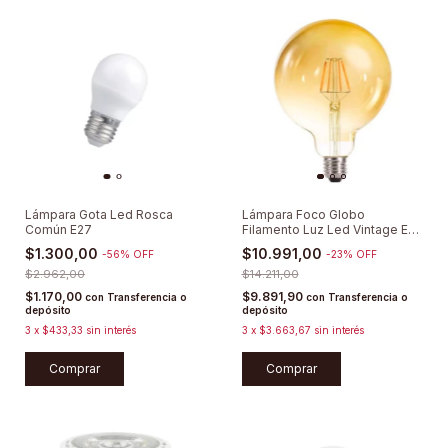
Lámpara Gota Led Rosca
Lámpara Foco Globo
Común E27
Filamento Luz Led Vintage E27
Cálida Deco
$1.300,00
$10.991,00
-
56
%
OFF
-
23
%
OFF
$2.962,00
$14.211,00
$1.170,00
$9.891,90
con
Transferencia o
con
Transferencia o
depósito
depósito
3
x
$433,33
sin interés
3
x
$3.663,67
sin interés
Comprar