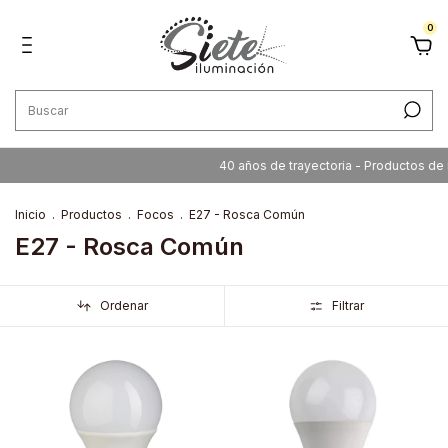
0
40 años de trayectoria - Productos de ilumina
Inicio
.
Productos
.
Focos
.
E27 - Rosca Común
E27 - Rosca Común
Ordenar
Filtrar