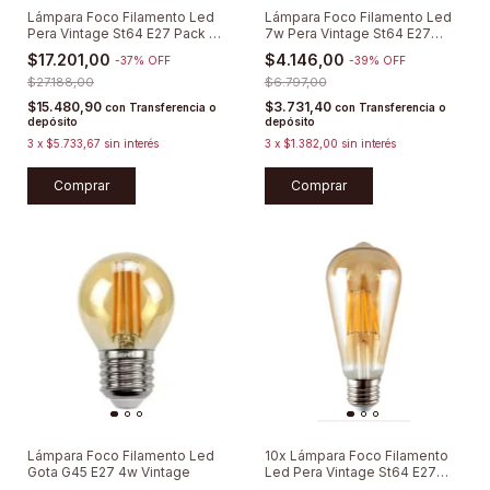
Lámpara Foco Filamento Led
Lámpara Foco Filamento Led
Pera Vintage St64 E27 Pack X
7w Pera Vintage St64 E27
4
Cálida Deco Estilo Retro
$17.201,00
$4.146,00
-
37
%
OFF
-
39
%
OFF
Rosca Común Edison
$27.188,00
Sieteiluminacion
$6.797,00
$15.480,90
$3.731,40
con
Transferencia o
con
Transferencia o
depósito
depósito
3
x
$5.733,67
sin interés
3
x
$1.382,00
sin interés
Comprar
Comprar
Lámpara Foco Filamento Led
10x Lámpara Foco Filamento
Gota G45 E27 4w Vintage
Led Pera Vintage St64 E27
Cálida