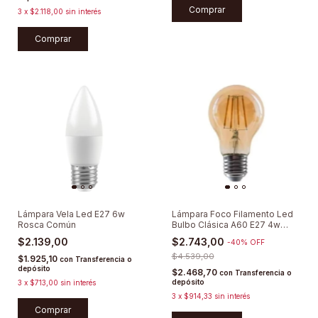
3
x
$2.118,00
sin interés
Comprar
Lámpara Vela Led E27 6w
Lámpara Foco Filamento Led
Rosca Común
Bulbo Clásica A60 E27 4w
Vintage
$2.139,00
$2.743,00
-
40
%
OFF
$4.539,00
$1.925,10
con
Transferencia o
depósito
$2.468,70
con
Transferencia o
depósito
3
x
$713,00
sin interés
3
x
$914,33
sin interés