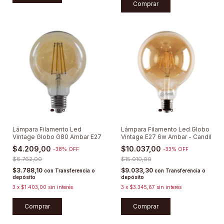
Lámpara Filamento Led
Lámpara Filamento Led Globo
Vintage Globo G80 Ambar E27
Vintage E27 6w Ambar - Candil
$4.209,00
$10.037,00
-
38
%
OFF
-
33
%
OFF
$6.762,00
$15.010,00
$3.788,10
$9.033,30
con
Transferencia o
con
Transferencia o
depósito
depósito
3
x
$1.403,00
sin interés
3
x
$3.345,67
sin interés