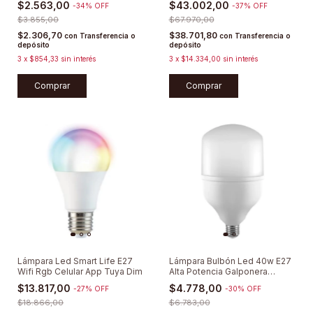
$2.563,00
$43.002,00
-
34
%
OFF
-
37
%
OFF
$3.855,00
$67.970,00
$2.306,70
$38.701,80
con
Transferencia o
con
Transferencia o
depósito
depósito
3
x
$854,33
sin interés
3
x
$14.334,00
sin interés
Comprar
Lámpara Led Smart Life E27
Lámpara Bulbón Led 40w E27
Wifi Rgb Celular App Tuya Dim
Alta Potencia Galponera
Deposito
$13.817,00
$4.778,00
-
27
%
OFF
-
30
%
OFF
$18.866,00
$6.783,00