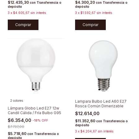
$12.435,30
$4.300,20
con
Transferencia o
con
Transferencia o
depósito
depósito
3
x
$4.605,67
sin interés
3
x
$1.592,67
sin interés
Comprar
Comprar
2 colores
Lampara Bulbo Led A60 E27
Rosca Común Dimerizable
Lámpara Globo Led E27 12w
Candil Cálida / Fría Bulbo G95
$12.614,00
$6.354,00
-
18
%
OFF
$11.352,60
con
Transferencia o
depósito
$7.737,00
3
x
$4.204,67
sin interés
$5.718,60
con
Transferencia o
depósito