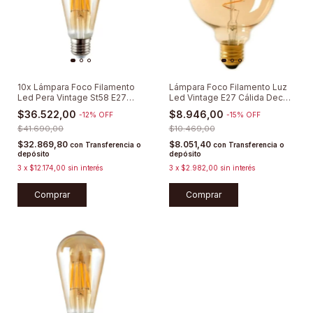
10x Lámpara Foco Filamento
Lámpara Foco Filamento Luz
Led Pera Vintage St58 E27
Led Vintage E27 Cálida Deco
Cálida
Retro
$36.522,00
$8.946,00
-
12
%
OFF
-
15
%
OFF
$41.690,00
$10.469,00
$32.869,80
$8.051,40
con
Transferencia o
con
Transferencia o
depósito
depósito
3
x
$12.174,00
sin interés
3
x
$2.982,00
sin interés
Comprar
Comprar