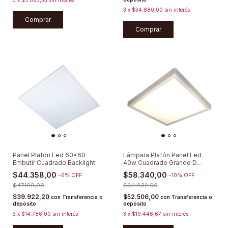
3
x
$34.880,00
sin interés
Comprar
Comprar
Panel Plafon Led 60x60
Lámpara Plafón Panel Led
Embutir Cuadrado Backlight
40w Cuadrado Grande D
Techo Lumenac
$44.358,00
$58.340,00
-
6
%
OFF
-
10
%
OFF
$47.190,00
$64.832,00
$39.922,20
$52.506,00
con
Transferencia o
con
Transferencia o
depósito
depósito
3
x
$14.786,00
sin interés
3
x
$19.446,67
sin interés