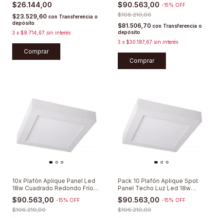
Circular
$26.144,00
$90.563,00
-
15
%
OFF
$106.210,00
$23.529,60
con
Transferencia o
depósito
$81.506,70
con
Transferencia o
depósito
3
x
$8.714,67
sin interés
3
x
$30.187,67
sin interés
Comprar
Comprar
10x Plafón Aplique Panel Led
Pack 10 Plafón Aplique Spot
18w Cuadrado Redondo Frío
Panel Techo Luz Led 18w
Cálid
Cuadrado
$90.563,00
$90.563,00
-
15
%
OFF
-
15
%
OFF
$106.210,00
$106.210,00