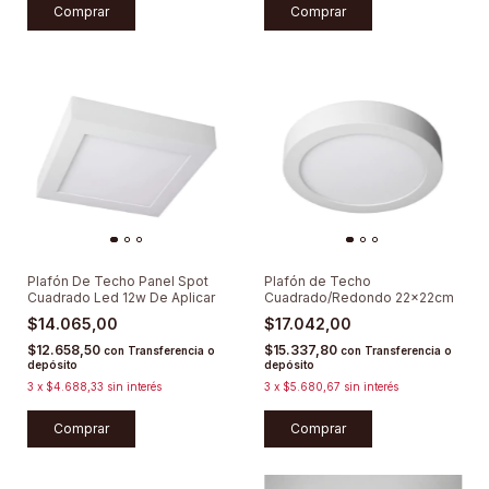
Comprar
Comprar
Plafón De Techo Panel Spot
Plafón de Techo
Cuadrado Led 12w De Aplicar
Cuadrado/Redondo 22x22cm
$14.065,00
$17.042,00
$12.658,50
$15.337,80
con
Transferencia o
con
Transferencia o
depósito
depósito
3
x
$4.688,33
sin interés
3
x
$5.680,67
sin interés
Comprar
Comprar