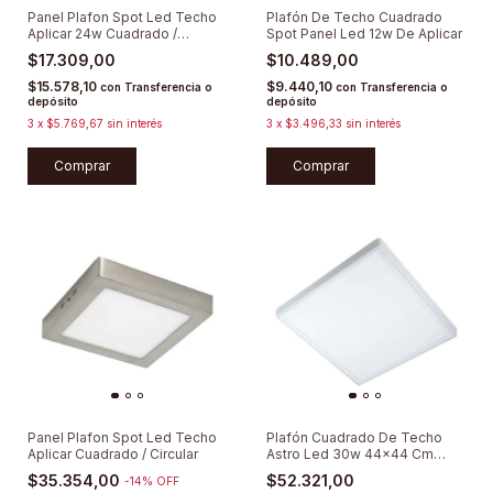
Panel Plafon Spot Led Techo
Plafón De Techo Cuadrado
Aplicar 24w Cuadrado /
Spot Panel Led 12w De Aplicar
Circular
$17.309,00
$10.489,00
$15.578,10
$9.440,10
con
Transferencia o
con
Transferencia o
depósito
depósito
3
x
$5.769,67
sin interés
3
x
$3.496,33
sin interés
Comprar
Comprar
Panel Plafon Spot Led Techo
Plafón Cuadrado De Techo
Aplicar Cuadrado / Circular
Astro Led 30w 44x44 Cm
Backlight Lumenac
$35.354,00
$52.321,00
-
14
%
OFF