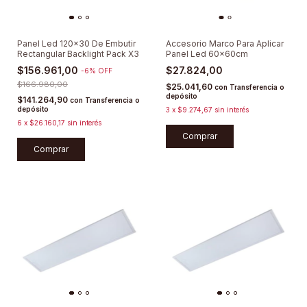
Panel Led 120x30 De Embutir
Accesorio Marco Para Aplicar
Rectangular Backlight Pack X3
Panel Led 60x60cm
$156.961,00
$27.824,00
-
6
%
OFF
$166.980,00
$25.041,60
con
Transferencia o
depósito
$141.264,90
con
Transferencia o
depósito
3
x
$9.274,67
sin interés
6
x
$26.160,17
sin interés
Comprar