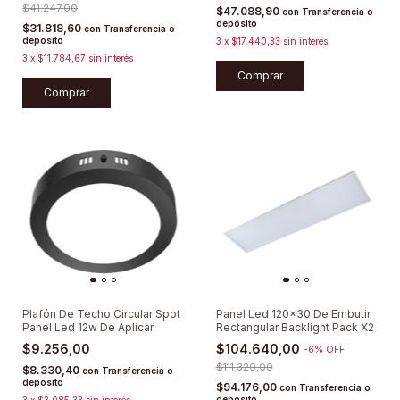
$41.247,00
$47.088,90
con
Transferencia o
depósito
$31.818,60
con
Transferencia o
depósito
3
x
$17.440,33
sin interés
3
x
$11.784,67
sin interés
Comprar
Comprar
Plafón De Techo Circular Spot
Panel Led 120x30 De Embutir
Panel Led 12w De Aplicar
Rectangular Backlight Pack X2
$9.256,00
$104.640,00
-
6
%
OFF
$111.320,00
$8.330,40
con
Transferencia o
depósito
$94.176,00
con
Transferencia o
depósito
3
x
$3.085,33
sin interés