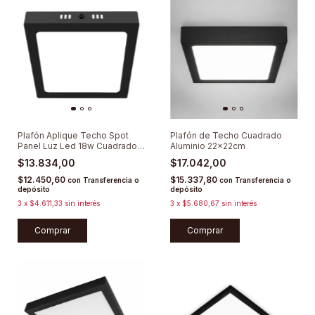
Plafón Aplique Techo Spot
Plafón de Techo Cuadrado
Panel Luz Led 18w Cuadrado
Aluminio 22x22cm
Redondo
$13.834,00
$17.042,00
$12.450,60
$15.337,80
con
Transferencia o
con
Transferencia o
depósito
depósito
3
x
$4.611,33
sin interés
3
x
$5.680,67
sin interés
Comprar
Comprar