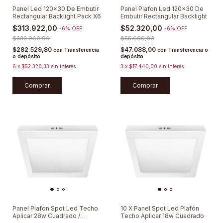
Panel Led 120x30 De Embutir
Panel Plafon Led 120x30 De
Rectangular Backlight Pack X6
Embutir Rectangular Backlight
$313.922,00
$52.320,00
-
6
%
OFF
-
6
%
OFF
$333.960,00
$55.660,00
$282.529,80
$47.088,00
con
Transferencia
con
Transferencia o
o depósito
depósito
6
x
$52.320,33
sin interés
3
x
$17.440,00
sin interés
Comprar
Comprar
Panel Plafon Spot Led Techo
10 X Panel Spot Led Plafón
Aplicar 28w Cuadrado /
Techo Aplicar 18w Cuadrado