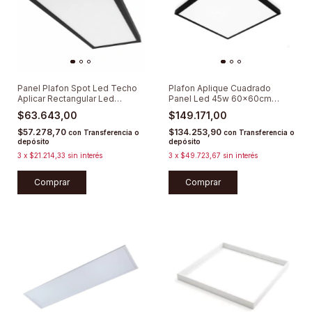
Panel Plafon Spot Led Techo
Plafon Aplique Cuadrado
Aplicar Rectangular Led
Panel Led 45w 60x60cm
60x30cm Negro Neutro
Difusor
$63.643,00
$149.171,00
$57.278,70
$134.253,90
con
Transferencia o
con
Transferencia o
depósito
depósito
3
x
$21.214,33
sin interés
3
x
$49.723,67
sin interés