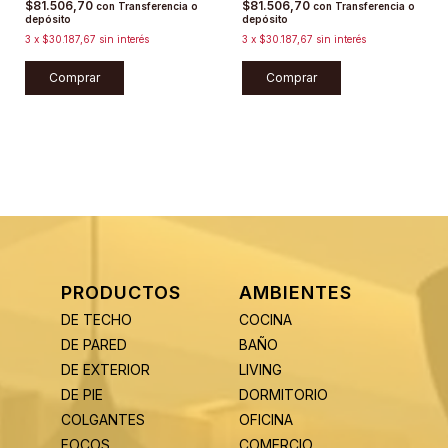
$81.506,70
$81.506,70
con
Transferencia o
con
Transferencia o
depósito
depósito
3
x
$30.187,67
sin interés
3
x
$30.187,67
sin interés
Comprar
Comprar
PRODUCTOS
AMBIENTES
DE TECHO
COCINA
DE PARED
BAÑO
DE EXTERIOR
LIVING
DE PIE
DORMITORIO
COLGANTES
OFICINA
FOCOS
COMERCIO