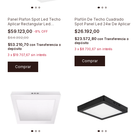
Panel Plafon Spot Led Techo
Plafón De Techo Cuadrado
Aplicar Rectangular Led
Spot Panel Led 24w De Aplicar
60x30cm
$59.123,00
$26.192,00
-
8
%
OFF
$64.392,00
$23.572,80
con
Transferencia o
depósito
$53.210,70
con
Transferencia o
depósito
3
x
$8.730,67
sin interés
3
x
$19.707,67
sin interés
Comprar
Comprar