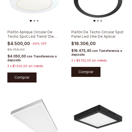
Plafón Aplique Circular De
Plafón De Techo Circular Spot
Techo Spot Led Trend 12w
Panel Led 24w De Aplicar
Lumenac
$4.500,00
$18.306,00
-
49
%
OFF
$8.758,00
$16.475,40
con
Transferencia o
depósito
$4.050,00
con
Transferencia o
depósito
3
x
$6.102,00
sin interés
3
x
$1.500,00
sin interés
Comprar
Comprar