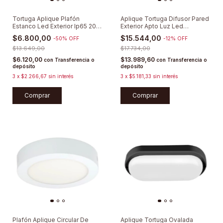
Tortuga Aplique Plafón
Aplique Tortuga Difusor Pared
Estanco Led Exterior Ip65 20w
Exterior Apto Luz Led
Lumenac
Moderna
$6.800,00
$15.544,00
-
50
%
OFF
-
12
%
OFF
$13.649,00
$17.734,00
$6.120,00
$13.989,60
con
Transferencia o
con
Transferencia o
depósito
depósito
3
x
$2.266,67
sin interés
3
x
$5.181,33
sin interés
Comprar
Plafón Aplique Circular De
Aplique Tortuga Ovalada