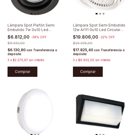
Lámpara Spot Plafón Semi
Lámpara Spot Semi Embutido
Embutido 7w Gu10 Led
12w Ar111 Gu10 Led Circular
Circular Móvil Aplique Para
Móvil
$6.812,00
$19.806,00
-
38
%
OFF
-
22
%
OFF
Caja Octogonal
$11.051,00
$25.335,00
$6.130,80
$17.825,40
con
Transferencia o
con
Transferencia o
depósito
depósito
3
x
$2.270,67
sin interés
3
x
$6.602,00
sin interés
Comprar
Comprar