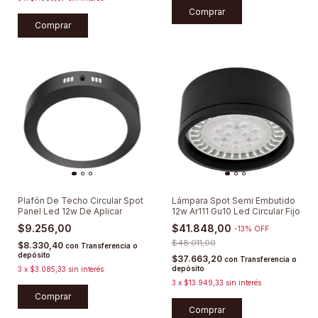
Comprar
Comprar
Plafón De Techo Circular Spot
Lámpara Spot Semi Embutido
Panel Led 12w De Aplicar
12w Ar111 Gu10 Led Circular Fijo
$9.256,00
$41.848,00
-
13
%
OFF
$48.011,00
$8.330,40
con
Transferencia o
depósito
$37.663,20
con
Transferencia o
depósito
3
x
$3.085,33
sin interés
3
x
$13.949,33
sin interés
Comprar
Comprar