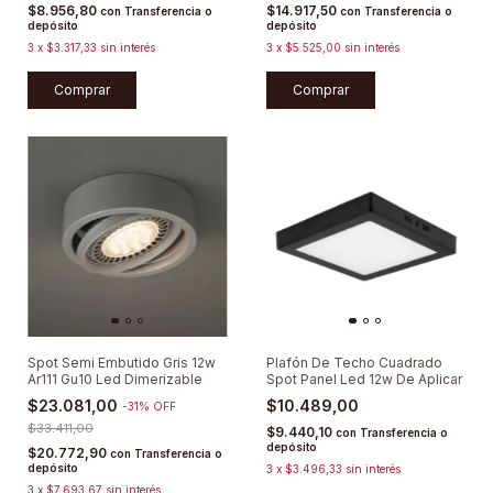
$8.956,80
$14.917,50
con
Transferencia o
con
Transferencia o
depósito
depósito
3
x
$3.317,33
sin interés
3
x
$5.525,00
sin interés
Comprar
Comprar
Spot Semi Embutido Gris 12w
Plafón De Techo Cuadrado
Ar111 Gu10 Led Dimerizable
Spot Panel Led 12w De Aplicar
$23.081,00
$10.489,00
-
31
%
OFF
$33.411,00
$9.440,10
con
Transferencia o
depósito
$20.772,90
con
Transferencia o
depósito
3
x
$3.496,33
sin interés
3
x
$7.693,67
sin interés