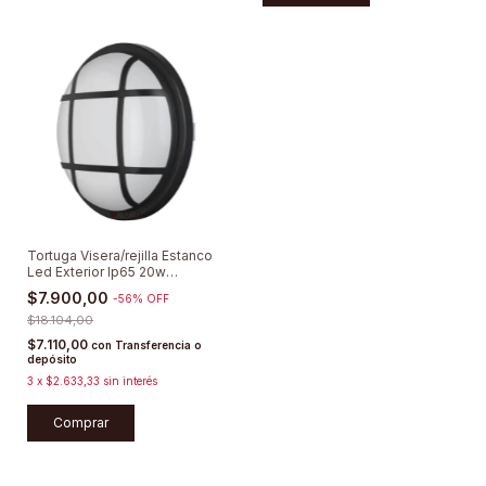
Tortuga Visera/rejilla Estanco
Led Exterior Ip65 20w
Lumenac
$7.900,00
-
56
%
OFF
$18.104,00
$7.110,00
con
Transferencia o
depósito
3
x
$2.633,33
sin interés
Comprar