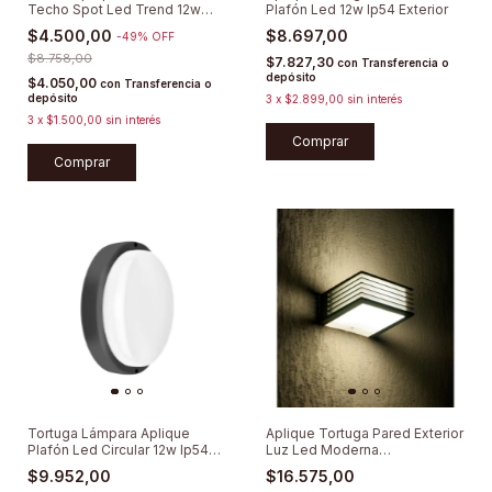
Techo Spot Led Trend 12w
Plafón Led 12w Ip54 Exterior
Lumenac
$4.500,00
$8.697,00
-
49
%
OFF
$8.758,00
$7.827,30
con
Transferencia o
depósito
$4.050,00
con
Transferencia o
depósito
3
x
$2.899,00
sin interés
3
x
$1.500,00
sin interés
Comprar
Tortuga Lámpara Aplique
Aplique Tortuga Pared Exterior
Plafón Led Circular 12w Ip54
Luz Led Moderna
Full
Bidireccional
$9.952,00
$16.575,00