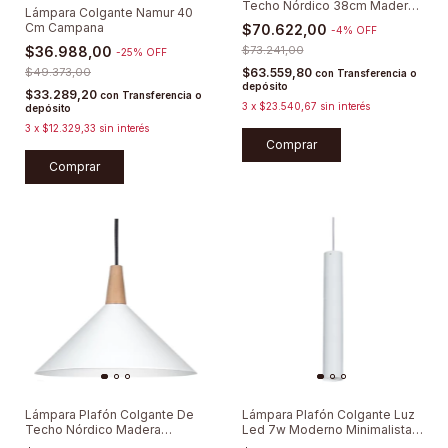
Techo Nórdico 38cm Madera
Lámpara Colgante Namur 40
Moderna
Cm Campana
$70.622,00
-
4
%
OFF
$36.988,00
$73.241,00
-
25
%
OFF
$49.373,00
$63.559,80
con
Transferencia o
depósito
$33.289,20
con
Transferencia o
3
x
$23.540,67
sin interés
depósito
3
x
$12.329,33
sin interés
Comprar
Comprar
Lámpara Plafón Colgante De
Lámpara Plafón Colgante Luz
Techo Nórdico Madera
Led 7w Moderno Minimalista
Moderna
40cm