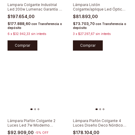
Lampara Colgante Industrial
Lámpara Listón
Led 200w Lumenac Garantía 3
Colgante/aplique Led Óptico
Años
50w Super Lumenac
$197.654,00
$81.893,00
$177.888,60
$73.703,70
con
Transferencia o
con
Transferencia o
depósito
depósito
6
x
$32.942,33
sin interés
3
x
$27.297,67
sin interés
Comprar
Lámpara Plafón Colgante 2
Lámpara Plafón Colgante 4
Luces Led 7w Moderno
Luces Diseño Deco Nórdico
Minimalista
Moderno
$92.909,00
$178.104,00
-
5
%
OFF