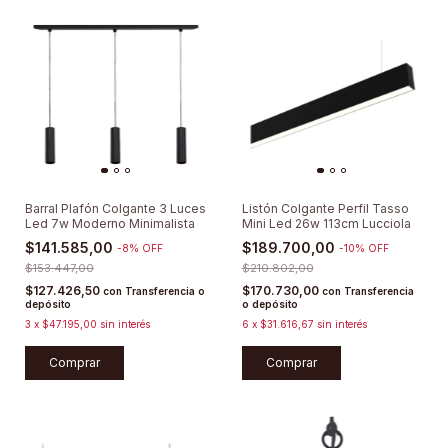
Barral Plafón Colgante 3 Luces
Listón Colgante Perfil Tasso
Led 7w Moderno Minimalista
Mini Led 26w 113cm Lucciola
$141.585,00
$189.700,00
-
8
%
OFF
-
10
%
OFF
$153.447,00
$210.802,00
$127.426,50
$170.730,00
con
Transferencia o
con
Transferencia
depósito
o depósito
3
x
$47.195,00
sin interés
6
x
$31.616,67
sin interés
Comprar
Comprar