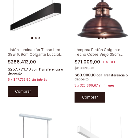
Listón Iluminación Tasso Led
Lámpara Plafón Colgante
38w 169cm Colgante Lucciola
Techo Cobre Viejo 35cm
3000K
Vintage E27
$286.413,00
$71.009,00
-
11
%
OFF
$80.120,00
$257.771,70
con
Transferencia o
depósito
$63.908,10
con
Transferencia o
depósito
6
x
$47.735,50
sin interés
3
x
$23.669,67
sin interés
Comprar
Comprar