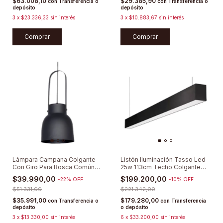
$63.008,10
$29.385,90
con
Transferencia o
con
Transferencia o
depósito
depósito
3
x
$23.336,33
sin interés
3
x
$10.883,67
sin interés
Comprar
Comprar
Lámpara Campana Colgante
Listón Iluminación Tasso Led
Con Giro Para Rosca Común
25w 113cm Techo Colgante
E27
Lucciola
$39.990,00
$199.200,00
-
22
%
OFF
-
10
%
OFF
$51.331,00
$221.342,00
$35.991,00
$179.280,00
con
Transferencia o
con
Transferencia
depósito
o depósito
3
x
$13.330,00
sin interés
6
x
$33.200,00
sin interés