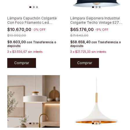
Lámpara Capuchón Colgante
Lámpara Galponera Industrial
Con Foco Filamento Led
Colgante Techo Vintage E27
Vintage E27
Deco
$10.670,00
$65.176,00
-
3
%
OFF
-
9
%
OFF
$10.992,00
$71.843,00
$9.603,00
$58.658,40
con
Transferencia o
con
Transferencia o
depósito
depósito
3
x
$3.556,67
sin interés
3
x
$21.725,33
sin interés
Comprar
Comprar