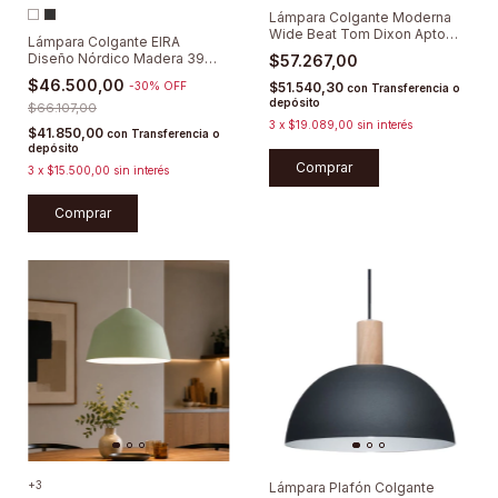
Lámpara Colgante Moderna
Wide Beat Tom Dixon Apto
Lámpara Colgante EIRA
E27 Led
Diseño Nórdico Madera 39
$57.267,00
Cm
$46.500,00
-
30
%
OFF
$51.540,30
con
Transferencia o
depósito
$66.107,00
3
x
$19.089,00
sin interés
$41.850,00
con
Transferencia o
depósito
Comprar
3
x
$15.500,00
sin interés
Comprar
+3
Lámpara Plafón Colgante