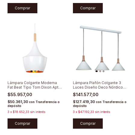
Comprar
Comprar
Lámpara Colgante Moderna
Lámpara Plafón Colgante 3
Fat Beat Tipo Tom Dixon Apto
Luces Diseño Deco Nórdico
Led
Moderno
$55.957,00
$141.577,00
$50.361,30
$127.419,30
con
Transferencia o
con
Transferencia o
depósito
depósito
3
x
$18.652,33
sin interés
3
x
$47.192,33
sin interés
Comprar
Comprar