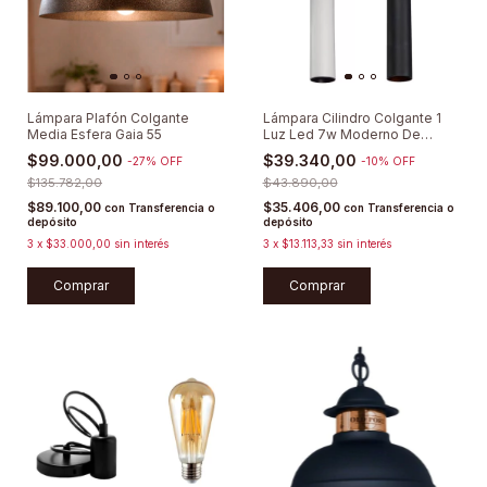
Lámpara Plafón Colgante
Lámpara Cilindro Colgante 1
Media Esfera Gaia 55
Luz Led 7w Moderno De
Aluminio
$99.000,00
$39.340,00
-
27
%
OFF
-
10
%
OFF
$135.782,00
$43.890,00
$89.100,00
$35.406,00
con
Transferencia o
con
Transferencia o
depósito
depósito
3
x
$33.000,00
sin interés
3
x
$13.113,33
sin interés
Comprar
Comprar