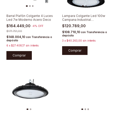
Barral Plafón Colgante 4 Luces
Lampara Colgante Led 100w
Led 7w Moderno Acero Deco
Campana Industrial
Galpón/depósito
$164.449,00
$120.789,00
-
4
%
OFF
$171.751,00
$108.710,10
con
Transferencia o
depósito
$148.004,10
con
Transferencia o
depósito
3
x
$40.263,00
sin interés
6
x
$27.408,17
sin interés
Comprar
Comprar