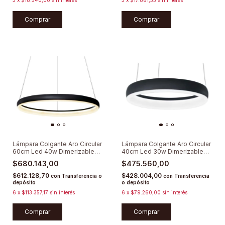
3
x
$18.540,00
sin interés
3
x
$17.861,33
sin interés
Comprar
Comprar
Lámpara Colgante Aro Circular
Lámpara Colgante Aro Circular
60cm Led 40w Dimerizable
40cm Led 30w Dimerizable
Deco
Deco
$680.143,00
$475.560,00
$612.128,70
$428.004,00
con
Transferencia o
con
Transferencia
depósito
o depósito
6
x
$113.357,17
sin interés
6
x
$79.260,00
sin interés
Comprar
Comprar