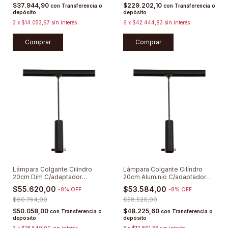
$37.944,90
$229.202,10
con
Transferencia o
con
Transferencia o
depósito
depósito
3
x
$14.053,67
sin interés
6
x
$42.444,83
sin interés
Comprar
Lámpara Colgante Cilíndro
Lámpara Colgante Cilíndro
20cm Dim C/adaptador
20cm Aluminio C/adaptador
Movilux
Movilux
$55.620,00
$53.584,00
-
8
%
OFF
-
8
%
OFF
$60.764,00
$58.520,00
$50.058,00
$48.225,60
con
Transferencia o
con
Transferencia o
depósito
depósito