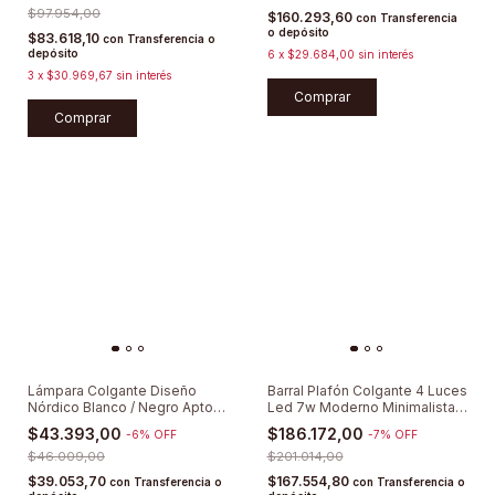
$97.954,00
$160.293,60
con
Transferencia
o depósito
$83.618,10
con
Transferencia o
depósito
6
x
$29.684,00
sin interés
3
x
$30.969,67
sin interés
Comprar
Comprar
Lámpara Colgante Diseño
Barral Plafón Colgante 4 Luces
Nórdico Blanco / Negro Apto
Led 7w Moderno Minimalista
E27 Led
Base De 1 Metro + Cilindros
$43.393,00
$186.172,00
-
6
%
OFF
-
7
%
OFF
Con Cable De Tela +
$46.009,00
Lámparas Led
$201.014,00
$39.053,70
$167.554,80
con
Transferencia o
con
Transferencia o