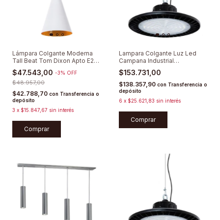
Lámpara Colgante Moderna
Lampara Colgante Luz Led
Tall Beat Tom Dixon Apto E27
Campana Industrial
Led
Galpón/depósito
$47.543,00
$153.731,00
-
3
%
OFF
$48.957,00
$138.357,90
con
Transferencia o
depósito
$42.788,70
con
Transferencia o
depósito
6
x
$25.621,83
sin interés
3
x
$15.847,67
sin interés
Comprar
Comprar