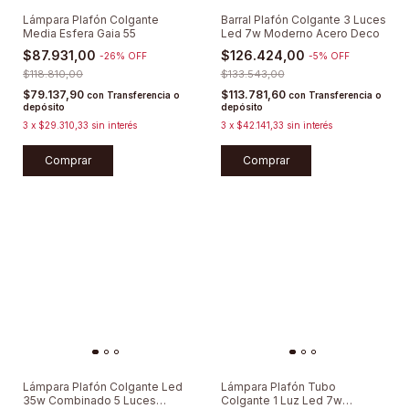
Lámpara Plafón Colgante
Barral Plafón Colgante 3 Luces
Media Esfera Gaia 55
Led 7w Moderno Acero Deco
$87.931,00
$126.424,00
-
26
%
OFF
-
5
%
OFF
$118.810,00
$133.543,00
$79.137,90
$113.781,60
con
Transferencia o
con
Transferencia o
depósito
depósito
3
x
$29.310,33
sin interés
3
x
$42.141,33
sin interés
Comprar
Comprar
Lámpara Plafón Colgante Led
Lámpara Plafón Tubo
35w Combinado 5 Luces
Colgante 1 Luz Led 7w