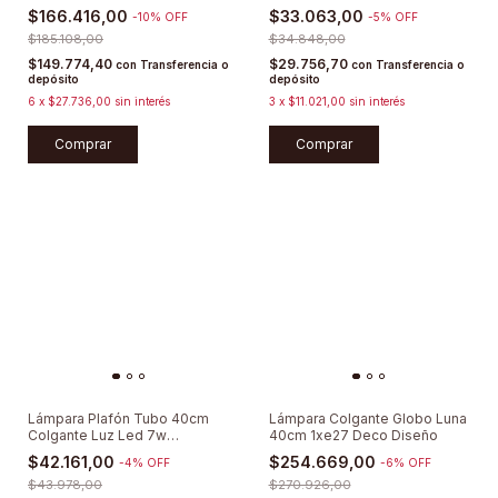
Minimalist
Moderno Deco Gu10
$166.416,00
$33.063,00
-
10
%
OFF
-
5
%
OFF
$185.108,00
$34.848,00
$149.774,40
$29.756,70
con
Transferencia o
con
Transferencia o
depósito
depósito
6
x
$27.736,00
sin interés
3
x
$11.021,00
sin interés
Comprar
Comprar
Lámpara Plafón Tubo 40cm
Lámpara Colgante Globo Luna
Colgante Luz Led 7w
40cm 1xe27 Deco Diseño
Moderno Gu10
$42.161,00
$254.669,00
-
4
%
OFF
-
6
%
OFF
$43.978,00
$270.926,00