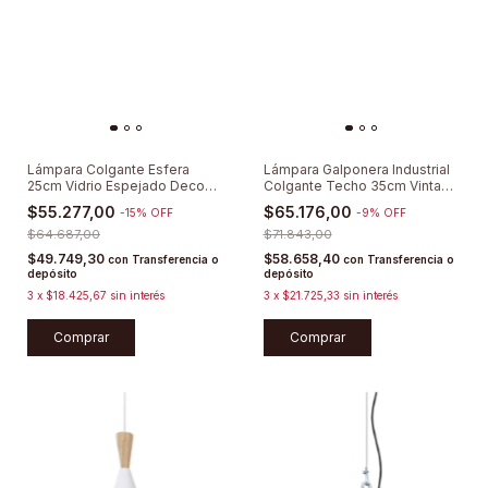
Lámpara Colgante Esfera
Lámpara Galponera Industrial
25cm Vidrio Espejado Deco
Colgante Techo 35cm Vintage
Moderna
E27 Moderna Pantalla Estilo
$55.277,00
$65.176,00
-
15
%
OFF
-
9
%
OFF
Deco Sieteiluminacion
$64.687,00
$71.843,00
$49.749,30
$58.658,40
con
Transferencia o
con
Transferencia o
depósito
depósito
3
x
$18.425,67
sin interés
3
x
$21.725,33
sin interés
Comprar
Comprar