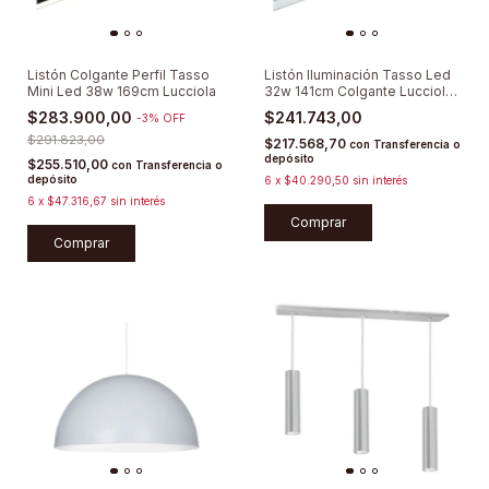
Listón Colgante Perfil Tasso
Listón Iluminación Tasso Led
Mini Led 38w 169cm Lucciola
32w 141cm Colgante Lucciola
3000K
$283.900,00
$241.743,00
-
3
%
OFF
$291.823,00
$217.568,70
con
Transferencia o
depósito
$255.510,00
con
Transferencia o
depósito
6
x
$40.290,50
sin interés
6
x
$47.316,67
sin interés
Comprar
Comprar