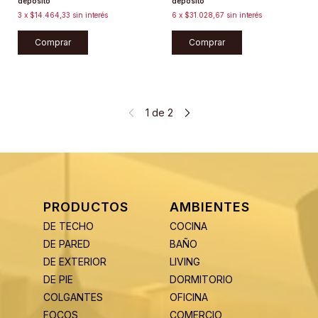
depósito
depósito
3
x
$14.464,33
sin interés
6
x
$31.028,67
sin interés
Comprar
Comprar
1
de
2
PRODUCTOS
AMBIENTES
DE TECHO
COCINA
DE PARED
BAÑO
DE EXTERIOR
LIVING
DE PIE
DORMITORIO
COLGANTES
OFICINA
FOCOS
COMERCIO