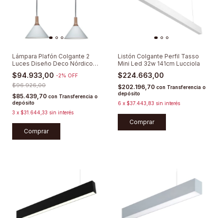
Lámpara Plafón Colgante 2
Listón Colgante Perfil Tasso
Luces Diseño Deco Nórdico
Mini Led 32w 141cm Lucciola
Moderno
$94.933,00
$224.663,00
-
2
%
OFF
$96.926,00
$202.196,70
con
Transferencia o
depósito
$85.439,70
con
Transferencia o
depósito
6
x
$37.443,83
sin interés
3
x
$31.644,33
sin interés
Comprar
Comprar