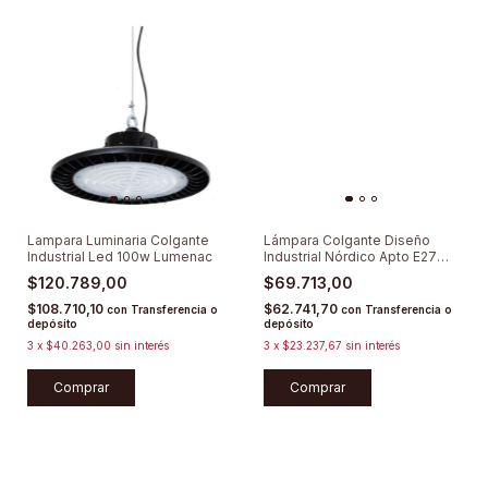
Lampara Luminaria Colgante
Lámpara Colgante Diseño
Industrial Led 100w Lumenac
Industrial Nórdico Apto E27
Led Deco
$120.789,00
$69.713,00
$108.710,10
$62.741,70
con
Transferencia o
con
Transferencia o
depósito
depósito
3
x
$40.263,00
sin interés
3
x
$23.237,67
sin interés
Comprar
Comprar