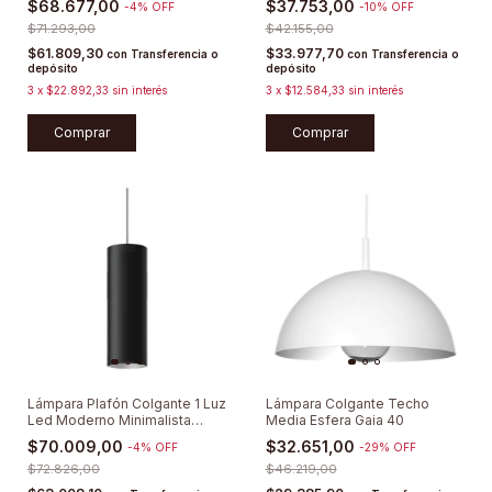
$68.677,00
$37.753,00
-
4
%
OFF
-
10
%
OFF
$71.293,00
$42.155,00
$61.809,30
$33.977,70
con
Transferencia o
con
Transferencia o
depósito
depósito
3
x
$22.892,33
sin interés
3
x
$12.584,33
sin interés
Comprar
Comprar
Lámpara Plafón Colgante 1 Luz
Lámpara Colgante Techo
Led Moderno Minimalista
Media Esfera Gaia 40
Deco
$70.009,00
$32.651,00
-
4
%
OFF
-
29
%
OFF
$72.826,00
$46.219,00