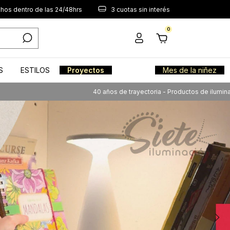
os dentro de las 24/48hrs
3 cuotas sin interés
0
S
ESTILOS
Proyectos
Mes de la niñez
40 años de trayectoria - Productos de iluminación de calidad a tu a