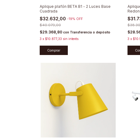
Aplique plafón BETA B1 - 2 Luces Base
Apliqu
Cuadrada
Redon
$32.632,00
$31.
-
19
%
OFF
$40.079,00
$38.3
$29.368,80
$28.5
con
Transferencia o depósito
3
x
$10.877,33
sin interés
3
x
$10.
Comprar
Co