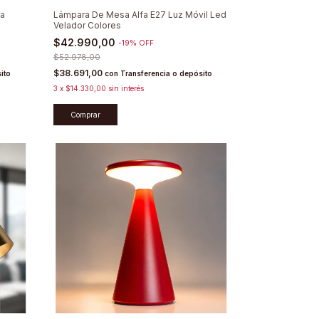
a
Lámpara De Mesa Alfa E27 Luz Móvil Led
Velador Colores
$42.990,00
-
19
%
OFF
$52.978,00
$38.691,00
ito
con
Transferencia o depósito
3
x
$14.330,00
sin interés
Comprar