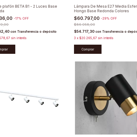
e plafón BETA B1 - 2 Luces Base
Lámpara De Mesa E27 Media Esfer
da
Hongo Base Redonda Colores
736,00
$60.797,00
-
17
%
OFF
-
29
%
OFF
09,00
$86.058,00
62,40
$54.717,30
con
Transferencia o depósito
con
Transferencia o depós
578,67
sin interés
3
x
$20.265,67
sin interés
mprar
Comprar