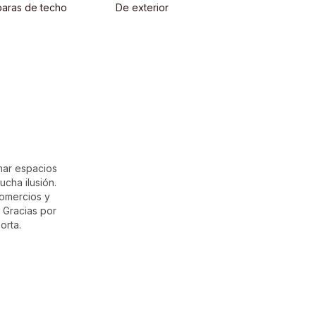
aras de techo
De exterior
rmar espacios
cha ilusión.
comercios y
 Gracias por
orta.