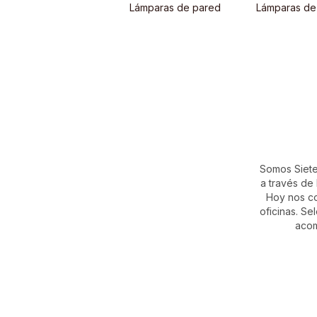
Lámparas de pared
Lámparas de
Somos Siete 
a través de
Hoy nos co
oficinas. S
acom