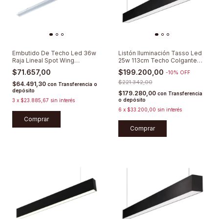
Embutido De Techo Led 36w
Listón Iluminación Tasso Led
Raja Lineal Spot Wing
25w 113cm Techo Colgante
Lumenac
Lucciola
$71.657,00
$199.200,00
-
10
%
OFF
$221.342,00
$64.491,30
con
Transferencia o
depósito
$179.280,00
con
Transferencia
o depósito
3
x
$23.885,67
sin interés
6
x
$33.200,00
sin interés
Comprar
Comprar