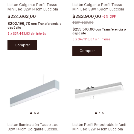
Listón Colgante Perfil Tasso
Listón Colgante Perfil Tasso
Mini Led 32w 141cm Lucciola
Mini Led 38w 169cm Lucciola
$224.663,00
$283.900,00
-
3
%
OFF
$291.823,00
$202.196,70
con
Transferencia o
depósito
$255.510,00
con
Transferencia o
depósito
6
x
$37.443,83
sin interés
6
x
$47.316,67
sin interés
Comprar
Comprar
Listón Iluminación Tasso Led
Listón Perfil Empotrable Infanti
32w 141cm Colgante Lucciola
Mini Led 32w 141cm Lucciola
3000K