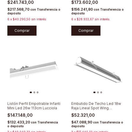
$241.743,00
$173.602,00
$217.568,70
$156.241,80
con
Transferencia o
con
Transferencia o
depósito
depósito
6
x
$40.290,50
sin interés
6
x
$28.933,67
sin interés
Comprar
Comprar
Listón Perfil Empotrable Infanti
Embutido De Techo Led 18w
Mini Led 26w 113cm Lucciola
Raja Lineal Spot Wing
Lumenac
$147.148,00
$52.321,00
$132.433,20
$47.088,90
con
Transferencia
con
Transferencia o
o depósito
depósito
3
x
$49.049,33
sin interés
3
x
$17.440,33
sin interés