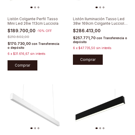
Listón Colgante Perfil Tasso
Listón Iluminación Tasso Led
Mini Led 26w 113cm Lucciola
38w 169cm Colgante Lucciola
3000K
$189.700,00
$286.413,00
-
10
%
OFF
$210.802,00
$257.771,70
con
Transferencia o
depósito
$170.730,00
con
Transferencia
o depósito
6
x
$47.735,50
sin interés
6
x
$31.616,67
sin interés
Comprar
Comprar