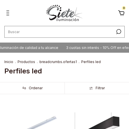
0
minación de calidad a tu alcance
3 cuotas sin interés - 10% Off en efecti
Inicio
.
Productos
.
breadcrumbs.ofertas1
.
Perfiles led
Perfiles led
Ordenar
Filtrar